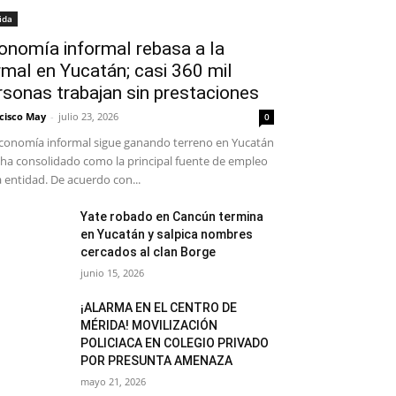
ida
onomía informal rebasa a la
rmal en Yucatán; casi 360 mil
rsonas trabajan sin prestaciones
cisco May
-
julio 23, 2026
0
conomía informal sigue ganando terreno en Yucatán
 ha consolidado como la principal fuente de empleo
a entidad. De acuerdo con...
Yate robado en Cancún termina
en Yucatán y salpica nombres
cercados al clan Borge
junio 15, 2026
¡ALARMA EN EL CENTRO DE
MÉRIDA! MOVILIZACIÓN
POLICIACA EN COLEGIO PRIVADO
POR PRESUNTA AMENAZA
mayo 21, 2026