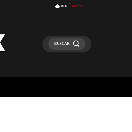
C
19.5
Mérida
BUSCAR
ULA
MÁS
MAS