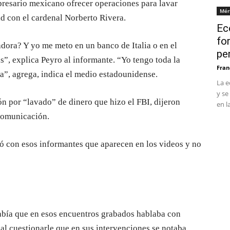
resario mexicano ofrecer operaciones para lavar
Mér
d con el cardenal Norberto Rivera.
Ec
fo
dora? Y yo me meto en un banco de Italia o en el
pe
”, explica Peyro al informante. “Yo tengo toda la
Fran
da”, agrega, indica el medio estadounidense.
La e
y se
n por “lavado” de dinero que hizo el FBI, dijeron
en l
 comunicación.
ió con esos informantes que aparecen en los videos y no
sabía que en esos encuentros grabados hablaba con
al cuestionarle que en sus intervenciones se notaba