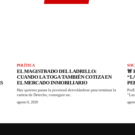
POLÍTICA
SOC
EL MAGISTRADO DEL LADRILLO:
🚨
CUANDO LA TOGA TAMBIÉN COTIZA EN
“L
S
EL MERCADO INMOBILIARIO
PE
Hay quienes pasan la juventud desvelándose para terminar la
PorE
carrera de Derecho, conseguir un...
“Las
agosto 6, 2026
agost