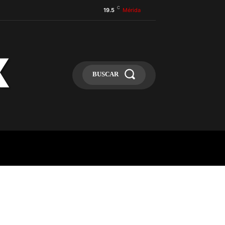
C
19.5
Mérida
BUSCAR
ULA
MÁS
MAS