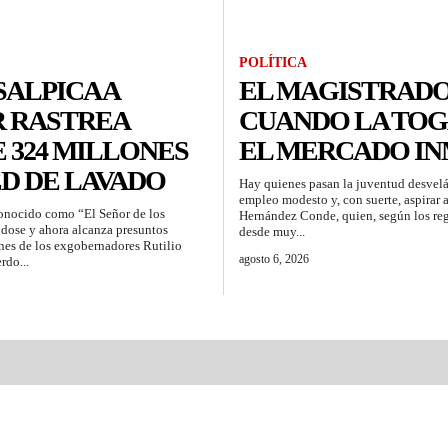
POLÍTICA
ALPICA A
EL MAGISTRADO
 RASTREA
CUANDO LA TOG
 324 MILLONES
EL MERCADO IN
ED DE LAVADO
Hay quienes pasan la juventud desvelá
empleo modesto y, con suerte, aspirar 
 conocido como “El Señor de los
Hernández Conde, quien, según los reg
ndose y ahora alcanza presuntos
desde muy...
nes de los exgobernadores Rutilio
agosto 6, 2026
rdo...