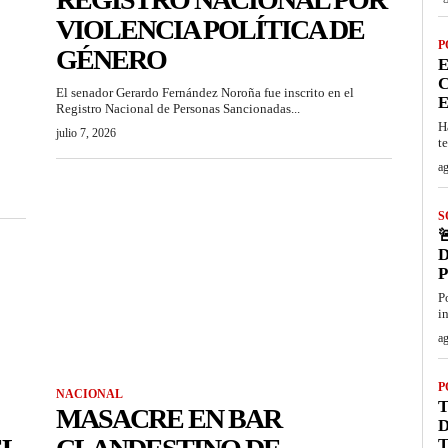
VIOLENCIA POLÍTICA DE
P
GÉNERO
E
C
El senador Gerardo Fernández Noroña fue inscrito en el
E
Registro Nacional de Personas Sancionadas...
H
julio 7, 2026
t
ag
S

D
P
i
ag
P
NACIONAL
T
MASACRE EN BAR
T