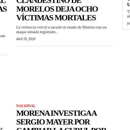
EL
CLANDESTINO DE
U
AS
MORELOS DEJA OCHO
T
VÍCTIMAS MORTALES
a
ju
La violencia volvió a sacudir al estado de Morelos tras un
ataque armado registrado...
anda
abril 19, 2026
NACIONAL
MORENA INVESTIGA A
SERGIO MAYER POR