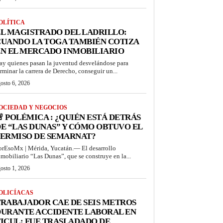
OLÍTICA
L MAGISTRADO DEL LADRILLO:
UANDO LA TOGA TAMBIÉN COTIZA
N EL MERCADO INMOBILIARIO
ay quienes pasan la juventud desvelándose para
erminar la carrera de Derecho, conseguir un...
osto 6, 2026
OCIEDAD Y NEGOCIOS
 POLÉMICA : ¿QUIÉN ESTÁ DETRÁS
E “LAS DUNAS” Y CÓMO OBTUVO EL
PERMISO DE SEMARNAT?
orEsoMx | Mérida, Yucatán.— El desarrollo
nmobiliario “Las Dunas”, que se construye en la...
osto 1, 2026
OLICÍACAS
RABAJADOR CAE DE SEIS METROS
DURANTE ACCIDENTE LABORAL EN
ICUL; FUE TRASLADADO DE