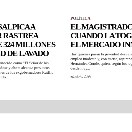
POLÍTICA
ALPICA A
EL MAGISTRADO
 RASTREA
CUANDO LA TOG
 324 MILLONES
EL MERCADO IN
ED DE LAVADO
Hay quienes pasan la juventud desvelá
empleo modesto y, con suerte, aspirar 
 conocido como “El Señor de los
Hernández Conde, quien, según los reg
ndose y ahora alcanza presuntos
desde muy...
nes de los exgobernadores Rutilio
agosto 6, 2026
rdo...