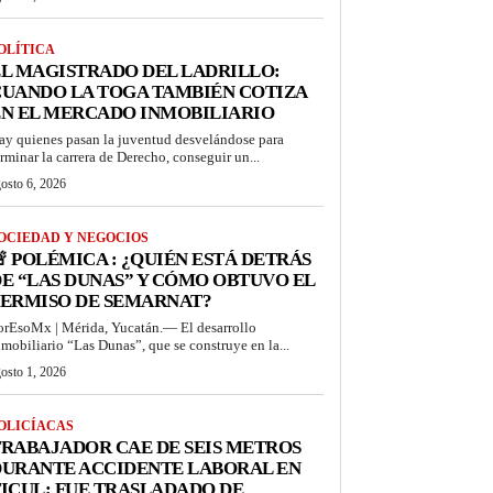
OLÍTICA
L MAGISTRADO DEL LADRILLO:
UANDO LA TOGA TAMBIÉN COTIZA
N EL MERCADO INMOBILIARIO
ay quienes pasan la juventud desvelándose para
erminar la carrera de Derecho, conseguir un...
osto 6, 2026
OCIEDAD Y NEGOCIOS
 POLÉMICA : ¿QUIÉN ESTÁ DETRÁS
E “LAS DUNAS” Y CÓMO OBTUVO EL
PERMISO DE SEMARNAT?
orEsoMx | Mérida, Yucatán.— El desarrollo
nmobiliario “Las Dunas”, que se construye en la...
osto 1, 2026
OLICÍACAS
RABAJADOR CAE DE SEIS METROS
DURANTE ACCIDENTE LABORAL EN
ICUL; FUE TRASLADADO DE