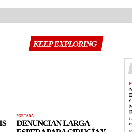
KEEP EXPLORING
N
N
C
M
PORTADA
L
IS
DENUNCIAN LARGA
c
ESPERA PARA CIRUGÍA Y
ag