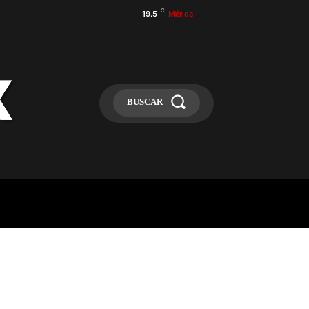
C
19.5
Mérida
BUSCAR
ULA
MÁS
MAS