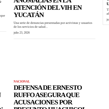
E
ANOMALÍAS EN LA
U
ATENCIÓN DEL VIH EN
T
YUCATÁN
a
 que
ju
Una serie de denuncias presentadas por activistas y usuarios
de los servicios de salud...
julio 23, 2026
NACIONAL
DEFENSA DE ERNESTO
N
RUFFO ASEGURA QUE
ACUSACIONES POR