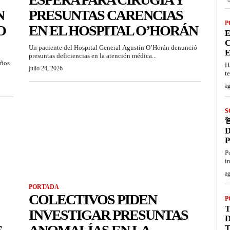
N
PRESUNTAS CARENCIAS
P
O
EN EL HOSPITAL O’HORÁN
E
C
Un paciente del Hospital General Agustín O’Horán denunció
E
presuntas deficiencias en la atención médica...
años
H
julio 24, 2026
t
ag
S

D
P
i
ag
PORTADA
COLECTIVOS PIDEN
P
T
INVESTIGAR PRESUNTAS
T