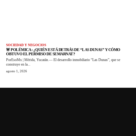
SOCIEDAD Y NEGOCIOS
🚨 POLÉMICA : ¿QUIÉN ESTÁ DETRÁS DE “LAS DUNAS” Y CÓMO
OBTUVO EL PERMISO DE SEMARNAT?
PorEsoMx | Mérida, Yucatán.— El desarrollo inmobiliario “Las Dunas”, que se
construye en la...
agosto 1, 2026