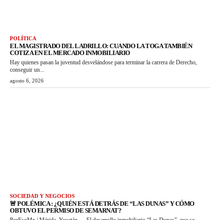
POLÍTICA
EL MAGISTRADO DEL LADRILLO: CUANDO LA TOGA TAMBIÉN
COTIZA EN EL MERCADO INMOBILIARIO
Hay quienes pasan la juventud desvelándose para terminar la carrera de Derecho,
conseguir un...
agosto 6, 2026
SOCIEDAD Y NEGOCIOS
🚨 POLÉMICA : ¿QUIÉN ESTÁ DETRÁS DE “LAS DUNAS” Y CÓMO
OBTUVO EL PERMISO DE SEMARNAT?
PorEsoMx | Mérida, Yucatán.— El desarrollo inmobiliario “Las Dunas”, que se