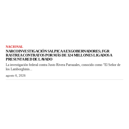
NACIONAL
NARCOINVESTIGACIÓN SALPICA A EXGOBERNADORES; FGR
RASTREA CONTRATOS POR MÁS DE 324 MILLONES LIGADOS A
PRESUNTA RED DE LAVADO
La investigación federal contra Justo Rivera Parrazales, conocido como “El Señor de
los Lamborghinis...
agosto 6, 2026