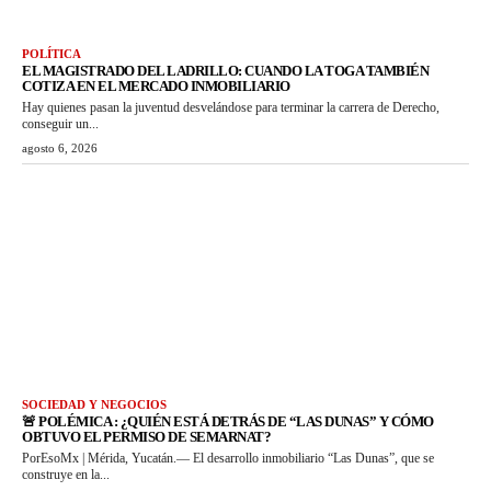
POLÍTICA
EL MAGISTRADO DEL LADRILLO: CUANDO LA TOGA TAMBIÉN
COTIZA EN EL MERCADO INMOBILIARIO
Hay quienes pasan la juventud desvelándose para terminar la carrera de Derecho,
conseguir un...
agosto 6, 2026
SOCIEDAD Y NEGOCIOS
🚨 POLÉMICA : ¿QUIÉN ESTÁ DETRÁS DE “LAS DUNAS” Y CÓMO
OBTUVO EL PERMISO DE SEMARNAT?
PorEsoMx | Mérida, Yucatán.— El desarrollo inmobiliario “Las Dunas”, que se
construye en la...