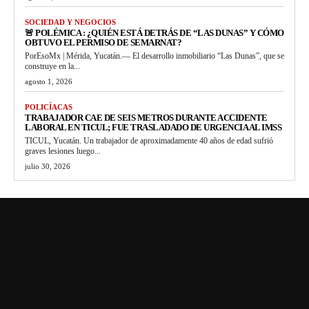
SOCIEDAD Y NEGOCIOS
🚨 POLÉMICA : ¿QUIÉN ESTÁ DETRÁS DE “LAS DUNAS” Y CÓMO
OBTUVO EL PERMISO DE SEMARNAT?
PorEsoMx | Mérida, Yucatán.— El desarrollo inmobiliario “Las Dunas”, que se
construye en la...
agosto 1, 2026
POLICÍACAS
TRABAJADOR CAE DE SEIS METROS DURANTE ACCIDENTE
LABORAL EN TICUL; FUE TRASLADADO DE URGENCIA AL IMSS
TICUL, Yucatán. Un trabajador de aproximadamente 40 años de edad sufrió
graves lesiones luego...
julio 30, 2026