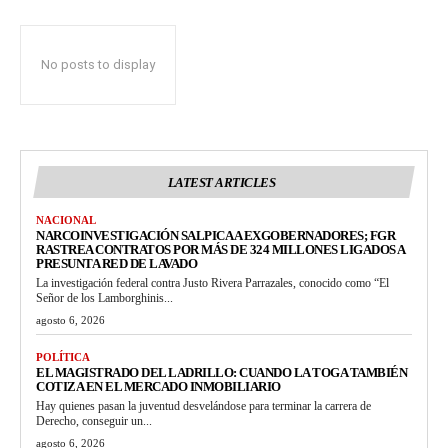
No posts to display
LATEST ARTICLES
NACIONAL
NARCOINVESTIGACIÓN SALPICA A EXGOBERNADORES; FGR
RASTREA CONTRATOS POR MÁS DE 324 MILLONES LIGADOS A
PRESUNTA RED DE LAVADO
La investigación federal contra Justo Rivera Parrazales, conocido como “El
Señor de los Lamborghinis...
agosto 6, 2026
POLÍTICA
EL MAGISTRADO DEL LADRILLO: CUANDO LA TOGA TAMBIÉN
COTIZA EN EL MERCADO INMOBILIARIO
Hay quienes pasan la juventud desvelándose para terminar la carrera de
Derecho, conseguir un...
agosto 6, 2026