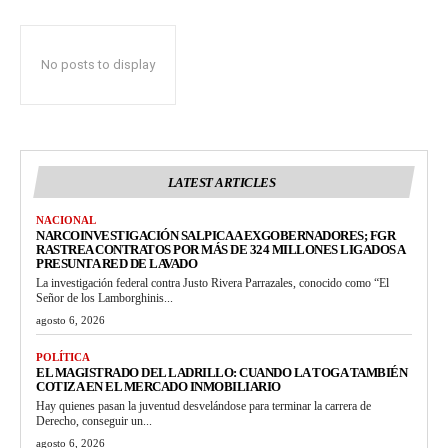
No posts to display
LATEST ARTICLES
NACIONAL
NARCOINVESTIGACIÓN SALPICA A EXGOBERNADORES; FGR
RASTREA CONTRATOS POR MÁS DE 324 MILLONES LIGADOS A
PRESUNTA RED DE LAVADO
La investigación federal contra Justo Rivera Parrazales, conocido como “El
Señor de los Lamborghinis...
agosto 6, 2026
POLÍTICA
EL MAGISTRADO DEL LADRILLO: CUANDO LA TOGA TAMBIÉN
COTIZA EN EL MERCADO INMOBILIARIO
Hay quienes pasan la juventud desvelándose para terminar la carrera de
Derecho, conseguir un...
agosto 6, 2026