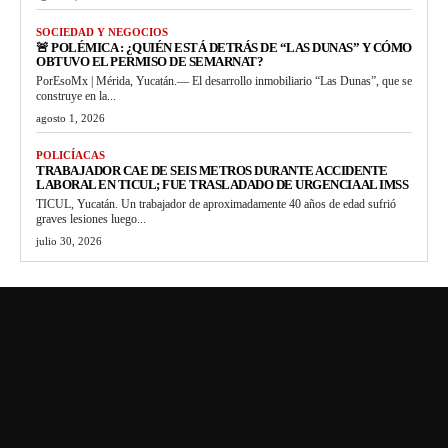
SOCIEDAD Y NEGOCIOS
🚨 POLÉMICA : ¿QUIÉN ESTÁ DETRÁS DE “LAS DUNAS” Y CÓMO
OBTUVO EL PERMISO DE SEMARNAT?
PorEsoMx | Mérida, Yucatán.— El desarrollo inmobiliario “Las Dunas”, que se
construye en la...
agosto 1, 2026
POLICÍACAS
TRABAJADOR CAE DE SEIS METROS DURANTE ACCIDENTE
LABORAL EN TICUL; FUE TRASLADADO DE URGENCIA AL IMSS
TICUL, Yucatán. Un trabajador de aproximadamente 40 años de edad sufrió
graves lesiones luego...
julio 30, 2026