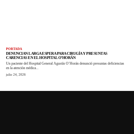
PORTADA
DENUNCIAN LARGA ESPERA PARA CIRUGÍA Y PRESUNTAS
CARENCIAS EN EL HOSPITAL O’HORÁN
Un paciente del Hospital General Agustín O’Horán denunció presuntas deficiencias
en la atención médica...
julio 24, 2026