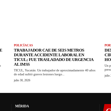
POLICÍACAS
POR
E
TRABAJADOR CAE DE SEIS METROS
DE
DURANTE ACCIDENTE LABORAL EN
CI
TICUL; FUE TRASLADADO DE URGENCIA
HO
AL IMSS
o
Un p
pres
TICUL, Yucatán. Un trabajador de aproximadamente 40 años
de edad sufrió graves lesiones luego...
julio
julio 30, 2026
MÉRIDA
C