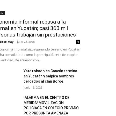
ida
onomía informal rebasa a la
rmal en Yucatán; casi 360 mil
rsonas trabajan sin prestaciones
cisco May
-
julio 23, 2026
0
conomía informal sigue ganando terreno en Yucatán
 ha consolidado como la principal fuente de empleo
a entidad. De acuerdo con...
Yate robado en Cancún termina
en Yucatán y salpica nombres
cercados al clan Borge
junio 15, 2026
¡ALARMA EN EL CENTRO DE
MÉRIDA! MOVILIZACIÓN
POLICIACA EN COLEGIO PRIVADO
POR PRESUNTA AMENAZA