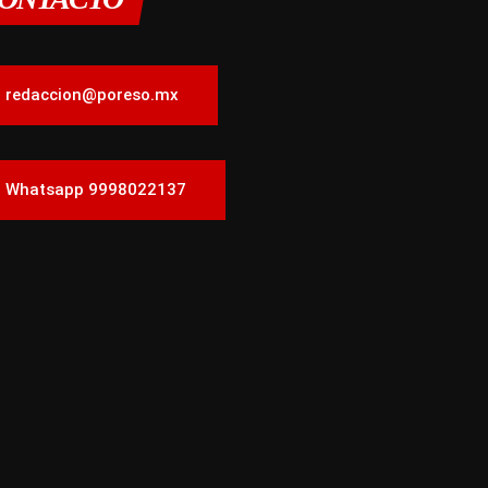
redaccion@poreso.mx
Whatsapp 9998022137