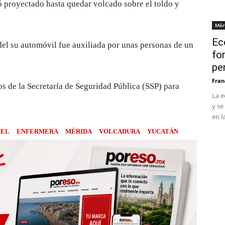
ió proyectado hasta quedar volcado sobre el toldo y
Mér
Ec
el su automóvil fue auxiliada por unas personas de un
fo
pe
Fran
s de la Secretaría de Seguridad Pública (SSP) para
La e
y se
en l
CEL
ENFERMERA
MÉRIDA
VOLCADURA
YUCATÁN