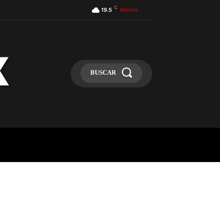
C
19.5
Mérida
BUSCAR
ULA
MÁS
MAS