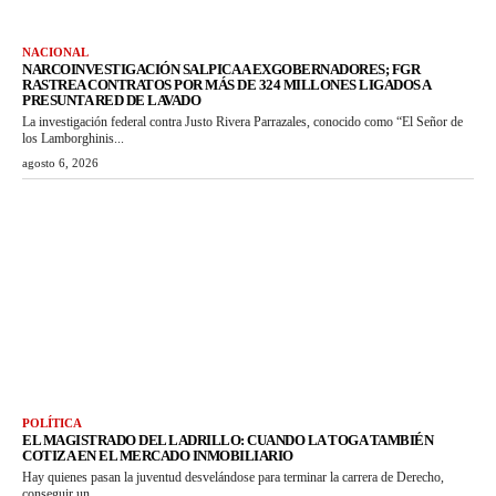
NACIONAL
NARCOINVESTIGACIÓN SALPICA A EXGOBERNADORES; FGR
RASTREA CONTRATOS POR MÁS DE 324 MILLONES LIGADOS A
PRESUNTA RED DE LAVADO
La investigación federal contra Justo Rivera Parrazales, conocido como “El Señor de
los Lamborghinis...
agosto 6, 2026
POLÍTICA
EL MAGISTRADO DEL LADRILLO: CUANDO LA TOGA TAMBIÉN
COTIZA EN EL MERCADO INMOBILIARIO
Hay quienes pasan la juventud desvelándose para terminar la carrera de Derecho,
conseguir un...