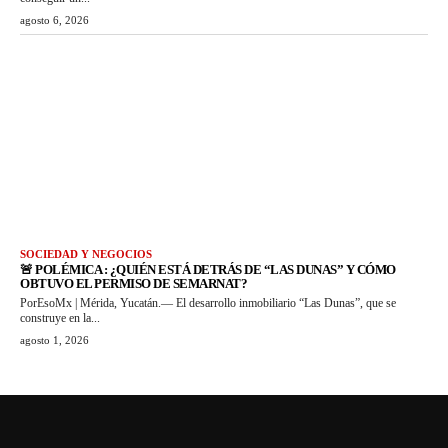
agosto 6, 2026
SOCIEDAD Y NEGOCIOS
🚨 POLÉMICA : ¿QUIÉN ESTÁ DETRÁS DE “LAS DUNAS” Y CÓMO
OBTUVO EL PERMISO DE SEMARNAT?
PorEsoMx | Mérida, Yucatán.— El desarrollo inmobiliario “Las Dunas”, que se
construye en la...
agosto 1, 2026