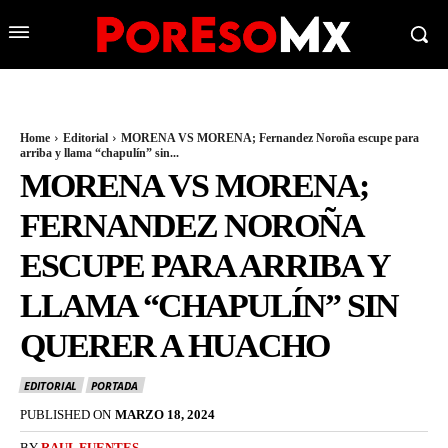
Home
Editorial
MORENA VS MORENA; Fernandez Noroña escupe para
arriba y llama “chapulín” sin...
MORENA VS MORENA;
FERNANDEZ NOROÑA
ESCUPE PARA ARRIBA Y
LLAMA “CHAPULÍN” SIN
QUERER A HUACHO
EDITORIAL
PORTADA
PUBLISHED ON
MARZO 18, 2024
BY
RAUL FUENTES