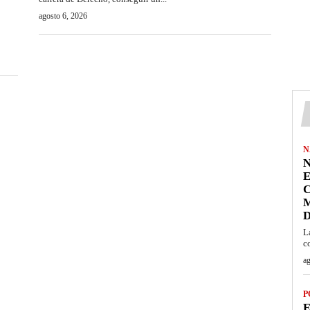
agosto 6, 2026
N
N
C
M
L
c
ag
P
E