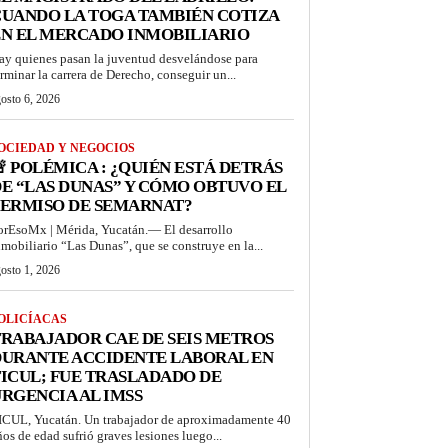
UANDO LA TOGA TAMBIÉN COTIZA
N EL MERCADO INMOBILIARIO
ay quienes pasan la juventud desvelándose para
erminar la carrera de Derecho, conseguir un...
osto 6, 2026
OCIEDAD Y NEGOCIOS
 POLÉMICA : ¿QUIÉN ESTÁ DETRÁS
E “LAS DUNAS” Y CÓMO OBTUVO EL
PERMISO DE SEMARNAT?
orEsoMx | Mérida, Yucatán.— El desarrollo
nmobiliario “Las Dunas”, que se construye en la...
osto 1, 2026
OLICÍACAS
RABAJADOR CAE DE SEIS METROS
DURANTE ACCIDENTE LABORAL EN
ICUL; FUE TRASLADADO DE
RGENCIA AL IMSS
ICUL, Yucatán. Un trabajador de aproximadamente 40
ños de edad sufrió graves lesiones luego...