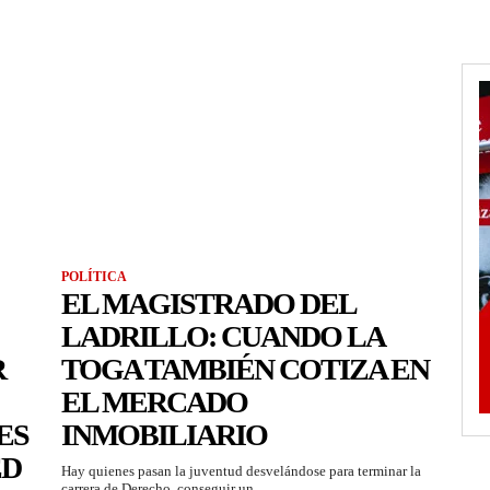
POLÍTICA
EL MAGISTRADO DEL
LADRILLO: CUANDO LA
R
TOGA TAMBIÉN COTIZA EN
EL MERCADO
ES
INMOBILIARIO
ED
Hay quienes pasan la juventud desvelándose para terminar la
carrera de Derecho, conseguir un...