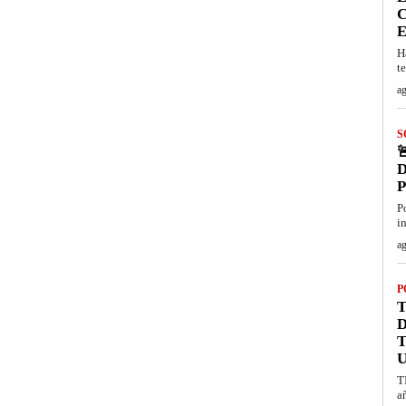
C
E
H
t
ag
S

D
P
i
ag
P
T
T
U
T
a