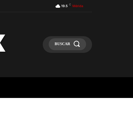
C
19.5
Mérida
BUSCAR
ULA
MÁS
MAS