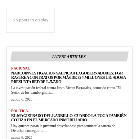
No posts to display
LATEST ARTICLES
NACIONAL
NARCOINVESTIGACIÓN SALPICA A EXGOBERNADORES; FGR
RASTREA CONTRATOS POR MÁS DE 324 MILLONES LIGADOS A
PRESUNTA RED DE LAVADO
La investigación federal contra Justo Rivera Parrazales, conocido como “El
Señor de los Lamborghinis...
agosto 6, 2026
POLÍTICA
EL MAGISTRADO DEL LADRILLO: CUANDO LA TOGA TAMBIÉN
COTIZA EN EL MERCADO INMOBILIARIO
Hay quienes pasan la juventud desvelándose para terminar la carrera de
Derecho, conseguir un...
agosto 6, 2026