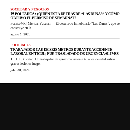
SOCIEDAD Y NEGOCIOS
🚨 POLÉMICA : ¿QUIÉN ESTÁ DETRÁS DE “LAS DUNAS” Y CÓMO
OBTUVO EL PERMISO DE SEMARNAT?
PorEsoMx | Mérida, Yucatán.— El desarrollo inmobiliario “Las Dunas”, que se
construye en la...
agosto 1, 2026
POLICÍACAS
TRABAJADOR CAE DE SEIS METROS DURANTE ACCIDENTE
LABORAL EN TICUL; FUE TRASLADADO DE URGENCIA AL IMSS
TICUL, Yucatán. Un trabajador de aproximadamente 40 años de edad sufrió
graves lesiones luego...
julio 30, 2026