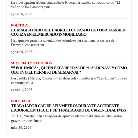
La investigación federal contra Justo Rivera Parrazales, conocido como “El
Señor de los Lamborghinis...
agosto 6, 2026
POLÍTICA
EL MAGISTRADO DEL LADRILLO: CUANDO LA TOGA TAMBIÉN
COTIZA EN EL MERCADO INMOBILIARIO
Hay quienes pasan la juventud desvelándose para terminar la carrera de
Derecho, conseguir un...
agosto 6, 2026
SOCIEDAD Y NEGOCIOS
🚨 POLÉMICA : ¿QUIÉN ESTÁ DETRÁS DE “LAS DUNAS” Y CÓMO
OBTUVO EL PERMISO DE SEMARNAT?
PorEsoMx | Mérida, Yucatán.— El desarrollo inmobiliario “Las Dunas”, que se
construye en la...
agosto 1, 2026
POLICÍACAS
TRABAJADOR CAE DE SEIS METROS DURANTE ACCIDENTE
LABORAL EN TICUL; FUE TRASLADADO DE URGENCIA AL IMSS
TICUL, Yucatán. Un trabajador de aproximadamente 40 años de edad sufrió
graves lesiones luego...
julio 30, 2026