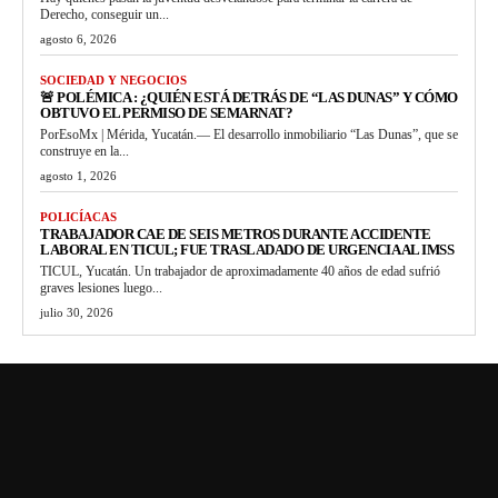
Derecho, conseguir un...
agosto 6, 2026
SOCIEDAD Y NEGOCIOS
🚨 POLÉMICA : ¿QUIÉN ESTÁ DETRÁS DE “LAS DUNAS” Y CÓMO
OBTUVO EL PERMISO DE SEMARNAT?
PorEsoMx | Mérida, Yucatán.— El desarrollo inmobiliario “Las Dunas”, que se
construye en la...
agosto 1, 2026
POLICÍACAS
TRABAJADOR CAE DE SEIS METROS DURANTE ACCIDENTE
LABORAL EN TICUL; FUE TRASLADADO DE URGENCIA AL IMSS
TICUL, Yucatán. Un trabajador de aproximadamente 40 años de edad sufrió
graves lesiones luego...
julio 30, 2026