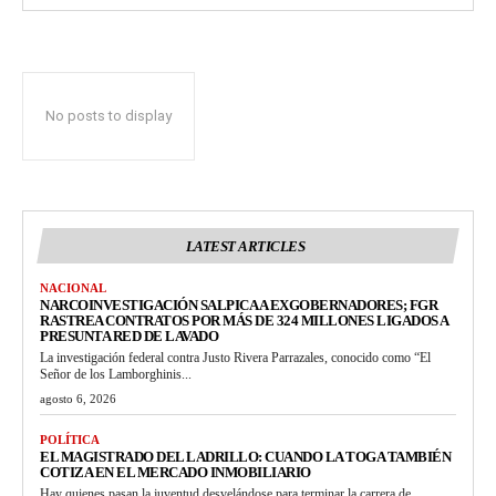
No posts to display
LATEST ARTICLES
NACIONAL
NARCOINVESTIGACIÓN SALPICA A EXGOBERNADORES; FGR
RASTREA CONTRATOS POR MÁS DE 324 MILLONES LIGADOS A
PRESUNTA RED DE LAVADO
La investigación federal contra Justo Rivera Parrazales, conocido como “El
Señor de los Lamborghinis...
agosto 6, 2026
POLÍTICA
EL MAGISTRADO DEL LADRILLO: CUANDO LA TOGA TAMBIÉN
COTIZA EN EL MERCADO INMOBILIARIO
Hay quienes pasan la juventud desvelándose para terminar la carrera de