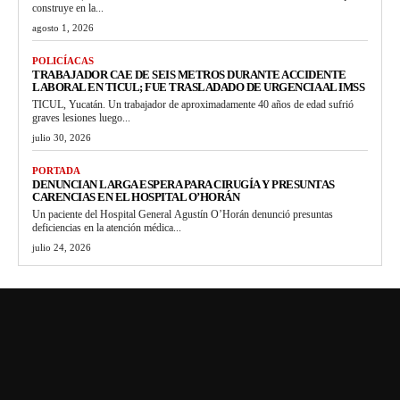
construye en la...
agosto 1, 2026
POLICÍACAS
TRABAJADOR CAE DE SEIS METROS DURANTE ACCIDENTE
LABORAL EN TICUL; FUE TRASLADADO DE URGENCIA AL IMSS
TICUL, Yucatán. Un trabajador de aproximadamente 40 años de edad sufrió
graves lesiones luego...
julio 30, 2026
PORTADA
DENUNCIAN LARGA ESPERA PARA CIRUGÍA Y PRESUNTAS
CARENCIAS EN EL HOSPITAL O’HORÁN
Un paciente del Hospital General Agustín O’Horán denunció presuntas
deficiencias en la atención médica...
julio 24, 2026