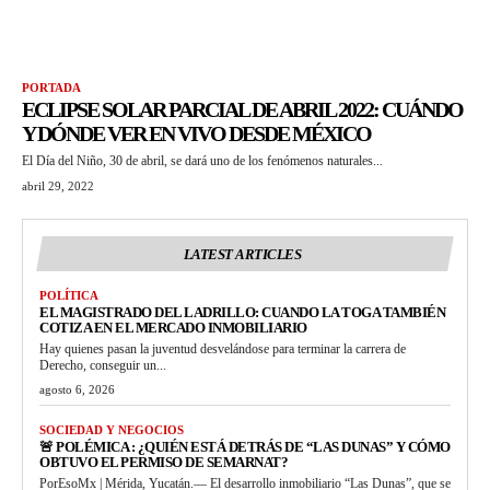
PORTADA
ECLIPSE SOLAR PARCIAL DE ABRIL 2022: CUÁNDO
Y DÓNDE VER EN VIVO DESDE MÉXICO
El Día del Niño, 30 de abril, se dará uno de los fenómenos naturales...
abril 29, 2022
LATEST ARTICLES
POLÍTICA
EL MAGISTRADO DEL LADRILLO: CUANDO LA TOGA TAMBIÉN
COTIZA EN EL MERCADO INMOBILIARIO
Hay quienes pasan la juventud desvelándose para terminar la carrera de
Derecho, conseguir un...
agosto 6, 2026
SOCIEDAD Y NEGOCIOS
🚨 POLÉMICA : ¿QUIÉN ESTÁ DETRÁS DE “LAS DUNAS” Y CÓMO
OBTUVO EL PERMISO DE SEMARNAT?
PorEsoMx | Mérida, Yucatán.— El desarrollo inmobiliario “Las Dunas”, que se