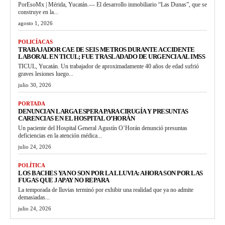
PorEsoMx | Mérida, Yucatán.— El desarrollo inmobiliario “Las Dunas”, que se
construye en la...
agosto 1, 2026
POLICÍACAS
TRABAJADOR CAE DE SEIS METROS DURANTE ACCIDENTE
LABORAL EN TICUL; FUE TRASLADADO DE URGENCIA AL IMSS
TICUL, Yucatán. Un trabajador de aproximadamente 40 años de edad sufrió
graves lesiones luego...
julio 30, 2026
PORTADA
DENUNCIAN LARGA ESPERA PARA CIRUGÍA Y PRESUNTAS
CARENCIAS EN EL HOSPITAL O’HORÁN
Un paciente del Hospital General Agustín O’Horán denunció presuntas
deficiencias en la atención médica...
julio 24, 2026
POLÍTICA
LOS BACHES YA NO SON POR LA LLUVIA: AHORA SON POR LAS
FUGAS QUE JAPAY NO REPARA
La temporada de lluvias terminó por exhibir una realidad que ya no admite
demasiadas...
julio 24, 2026