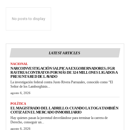
No posts to display
LATEST ARTICLES
NACIONAL
NARCOINVESTIGACIÓN SALPICA A EXGOBERNADORES; FGR
RASTREA CONTRATOS POR MÁS DE 324 MILLONES LIGADOS A
PRESUNTA RED DE LAVADO
La investigación federal contra Justo Rivera Parrazales, conocido como “El
Señor de los Lamborghinis...
agosto 6, 2026
POLÍTICA
EL MAGISTRADO DEL LADRILLO: CUANDO LA TOGA TAMBIÉN
COTIZA EN EL MERCADO INMOBILIARIO
Hay quienes pasan la juventud desvelándose para terminar la carrera de
Derecho, conseguir un...
agosto 6, 2026