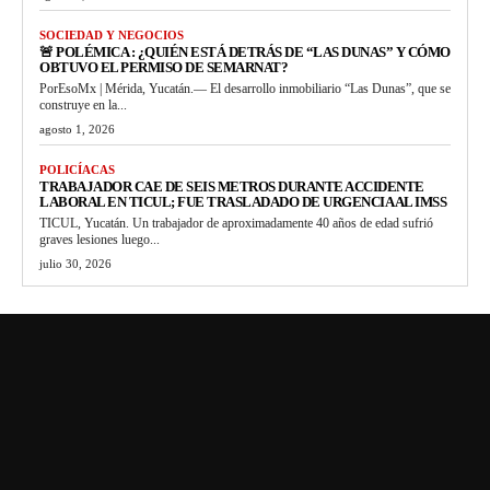
SOCIEDAD Y NEGOCIOS
🚨 POLÉMICA : ¿QUIÉN ESTÁ DETRÁS DE “LAS DUNAS” Y CÓMO
OBTUVO EL PERMISO DE SEMARNAT?
PorEsoMx | Mérida, Yucatán.— El desarrollo inmobiliario “Las Dunas”, que se
construye en la...
agosto 1, 2026
POLICÍACAS
TRABAJADOR CAE DE SEIS METROS DURANTE ACCIDENTE
LABORAL EN TICUL; FUE TRASLADADO DE URGENCIA AL IMSS
TICUL, Yucatán. Un trabajador de aproximadamente 40 años de edad sufrió
graves lesiones luego...
julio 30, 2026