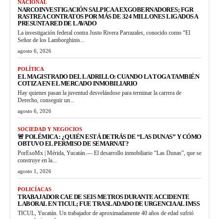
NACIONAL
NARCOINVESTIGACIÓN SALPICA A EXGOBERNADORES; FGR
RASTREA CONTRATOS POR MÁS DE 324 MILLONES LIGADOS A
PRESUNTA RED DE LAVADO
La investigación federal contra Justo Rivera Parrazales, conocido como “El
Señor de los Lamborghinis...
agosto 6, 2026
POLÍTICA
EL MAGISTRADO DEL LADRILLO: CUANDO LA TOGA TAMBIÉN
COTIZA EN EL MERCADO INMOBILIARIO
Hay quienes pasan la juventud desvelándose para terminar la carrera de
Derecho, conseguir un...
agosto 6, 2026
SOCIEDAD Y NEGOCIOS
🚨 POLÉMICA : ¿QUIÉN ESTÁ DETRÁS DE “LAS DUNAS” Y CÓMO
OBTUVO EL PERMISO DE SEMARNAT?
PorEsoMx | Mérida, Yucatán.— El desarrollo inmobiliario “Las Dunas”, que se
construye en la...
agosto 1, 2026
POLICÍACAS
TRABAJADOR CAE DE SEIS METROS DURANTE ACCIDENTE
LABORAL EN TICUL; FUE TRASLADADO DE URGENCIA AL IMSS
TICUL, Yucatán. Un trabajador de aproximadamente 40 años de edad sufrió