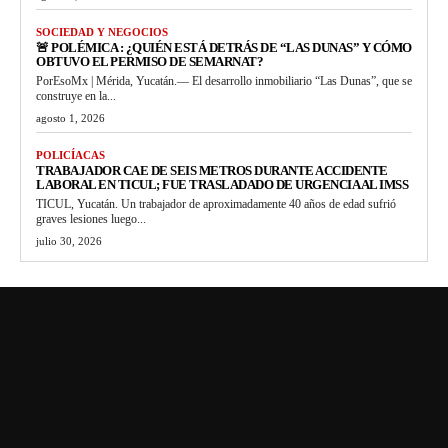
SOCIEDAD Y NEGOCIOS
🚨 POLÉMICA : ¿QUIÉN ESTÁ DETRÁS DE “LAS DUNAS” Y CÓMO
OBTUVO EL PERMISO DE SEMARNAT?
PorEsoMx | Mérida, Yucatán.— El desarrollo inmobiliario “Las Dunas”, que se
construye en la...
agosto 1, 2026
POLICÍACAS
TRABAJADOR CAE DE SEIS METROS DURANTE ACCIDENTE
LABORAL EN TICUL; FUE TRASLADADO DE URGENCIA AL IMSS
TICUL, Yucatán. Un trabajador de aproximadamente 40 años de edad sufrió
graves lesiones luego...
julio 30, 2026