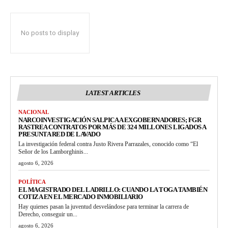
No posts to display
LATEST ARTICLES
NACIONAL
NARCOINVESTIGACIÓN SALPICA A EXGOBERNADORES; FGR
RASTREA CONTRATOS POR MÁS DE 324 MILLONES LIGADOS A
PRESUNTA RED DE LAVADO
La investigación federal contra Justo Rivera Parrazales, conocido como “El
Señor de los Lamborghinis...
agosto 6, 2026
POLÍTICA
EL MAGISTRADO DEL LADRILLO: CUANDO LA TOGA TAMBIÉN
COTIZA EN EL MERCADO INMOBILIARIO
Hay quienes pasan la juventud desvelándose para terminar la carrera de
Derecho, conseguir un...
agosto 6, 2026