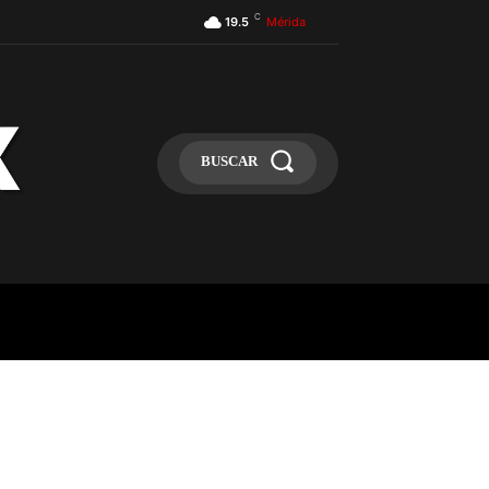
C
19.5
Mérida
BUSCAR
ULA
MÁS
MAS