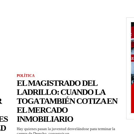
POLÍTICA
EL MAGISTRADO DEL
LADRILLO: CUANDO LA
R
TOGA TAMBIÉN COTIZA EN
EL MERCADO
ES
INMOBILIARIO
ED
Hay quienes pasan la juventud desvelándose para terminar la
carrera de Derecho, conseguir un...