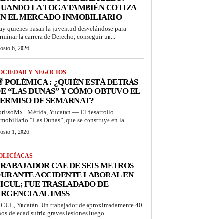
UANDO LA TOGA TAMBIÉN COTIZA
N EL MERCADO INMOBILIARIO
ay quienes pasan la juventud desvelándose para
erminar la carrera de Derecho, conseguir un...
osto 6, 2026
OCIEDAD Y NEGOCIOS
 POLÉMICA : ¿QUIÉN ESTÁ DETRÁS
E “LAS DUNAS” Y CÓMO OBTUVO EL
PERMISO DE SEMARNAT?
orEsoMx | Mérida, Yucatán.— El desarrollo
nmobiliario “Las Dunas”, que se construye en la...
osto 1, 2026
OLICÍACAS
RABAJADOR CAE DE SEIS METROS
DURANTE ACCIDENTE LABORAL EN
ICUL; FUE TRASLADADO DE
RGENCIA AL IMSS
ICUL, Yucatán. Un trabajador de aproximadamente 40
ños de edad sufrió graves lesiones luego...