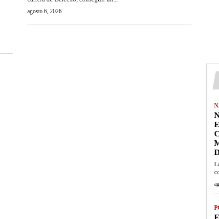
agosto 6, 2026
N
N
C
M
L
c
ag
P
E