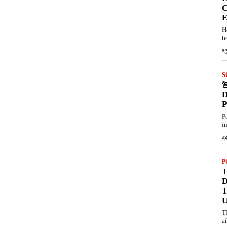
C
E
H
t
ag
S

D
P
i
ag
P
T
T
U
T
a