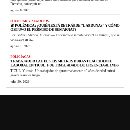
Derecho, conseguir un...
agosto 6, 2026
SOCIEDAD Y NEGOCIOS
🚨 POLÉMICA : ¿QUIÉN ESTÁ DETRÁS DE “LAS DUNAS” Y CÓMO
OBTUVO EL PERMISO DE SEMARNAT?
PorEsoMx | Mérida, Yucatán.— El desarrollo inmobiliario “Las Dunas”, que se
construye en la...
agosto 1, 2026
POLICÍACAS
TRABAJADOR CAE DE SEIS METROS DURANTE ACCIDENTE
LABORAL EN TICUL; FUE TRASLADADO DE URGENCIA AL IMSS
TICUL, Yucatán. Un trabajador de aproximadamente 40 años de edad sufrió
graves lesiones luego...
julio 30, 2026