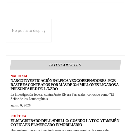
No posts to display
LATEST ARTICLES
NACIONAL
NARCOINVESTIGACIÓN SALPICA A EXGOBERNADORES; FGR
RASTREA CONTRATOS POR MÁS DE 324 MILLONES LIGADOS A
PRESUNTA RED DE LAVADO
La investigación federal contra Justo Rivera Parrazales, conocido como “El
Señor de los Lamborghinis...
agosto 6, 2026
POLÍTICA
EL MAGISTRADO DEL LADRILLO: CUANDO LA TOGA TAMBIÉN
COTIZA EN EL MERCADO INMOBILIARIO
Hay quienes pasan la juventud desvelándose para terminar la carrera de