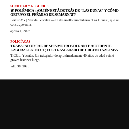
SOCIEDAD Y NEGOCIOS
🚨 POLÉMICA : ¿QUIÉN ESTÁ DETRÁS DE “LAS DUNAS” Y CÓMO
OBTUVO EL PERMISO DE SEMARNAT?
PorEsoMx | Mérida, Yucatán.— El desarrollo inmobiliario “Las Dunas”, que se
construye en la...
agosto 1, 2026
POLICÍACAS
TRABAJADOR CAE DE SEIS METROS DURANTE ACCIDENTE
LABORAL EN TICUL; FUE TRASLADADO DE URGENCIA AL IMSS
TICUL, Yucatán. Un trabajador de aproximadamente 40 años de edad sufrió
graves lesiones luego...
julio 30, 2026