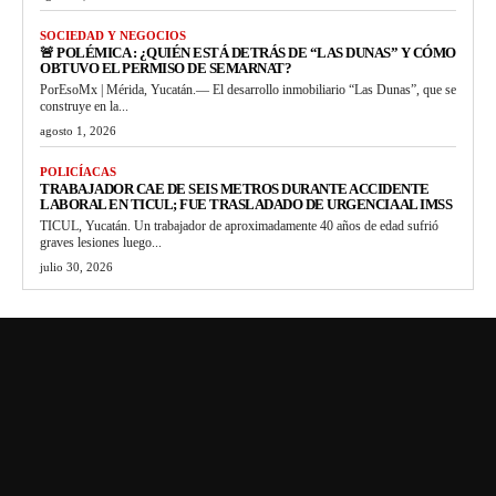
SOCIEDAD Y NEGOCIOS
🚨 POLÉMICA : ¿QUIÉN ESTÁ DETRÁS DE “LAS DUNAS” Y CÓMO
OBTUVO EL PERMISO DE SEMARNAT?
PorEsoMx | Mérida, Yucatán.— El desarrollo inmobiliario “Las Dunas”, que se
construye en la...
agosto 1, 2026
POLICÍACAS
TRABAJADOR CAE DE SEIS METROS DURANTE ACCIDENTE
LABORAL EN TICUL; FUE TRASLADADO DE URGENCIA AL IMSS
TICUL, Yucatán. Un trabajador de aproximadamente 40 años de edad sufrió
graves lesiones luego...
julio 30, 2026