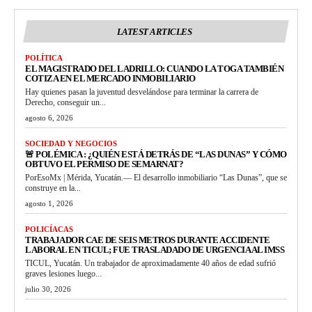
LATEST ARTICLES
POLÍTICA
EL MAGISTRADO DEL LADRILLO: CUANDO LA TOGA TAMBIÉN
COTIZA EN EL MERCADO INMOBILIARIO
Hay quienes pasan la juventud desvelándose para terminar la carrera de
Derecho, conseguir un...
agosto 6, 2026
SOCIEDAD Y NEGOCIOS
🚨 POLÉMICA : ¿QUIÉN ESTÁ DETRÁS DE “LAS DUNAS” Y CÓMO
OBTUVO EL PERMISO DE SEMARNAT?
PorEsoMx | Mérida, Yucatán.— El desarrollo inmobiliario “Las Dunas”, que se
construye en la...
agosto 1, 2026
POLICÍACAS
TRABAJADOR CAE DE SEIS METROS DURANTE ACCIDENTE
LABORAL EN TICUL; FUE TRASLADADO DE URGENCIA AL IMSS
TICUL, Yucatán. Un trabajador de aproximadamente 40 años de edad sufrió
graves lesiones luego...
julio 30, 2026