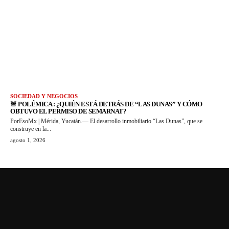
SOCIEDAD Y NEGOCIOS
🚨 POLÉMICA : ¿QUIÉN ESTÁ DETRÁS DE “LAS DUNAS” Y CÓMO
OBTUVO EL PERMISO DE SEMARNAT?
PorEsoMx | Mérida, Yucatán.— El desarrollo inmobiliario “Las Dunas”, que se
construye en la...
agosto 1, 2026