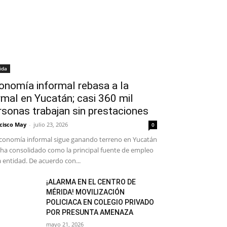
ida
onomía informal rebasa a la
rmal en Yucatán; casi 360 mil
rsonas trabajan sin prestaciones
cisco May
-
julio 23, 2026
0
conomía informal sigue ganando terreno en Yucatán
 ha consolidado como la principal fuente de empleo
a entidad. De acuerdo con...
¡ALARMA EN EL CENTRO DE
MÉRIDA! MOVILIZACIÓN
POLICIACA EN COLEGIO PRIVADO
POR PRESUNTA AMENAZA
mayo 21, 2026