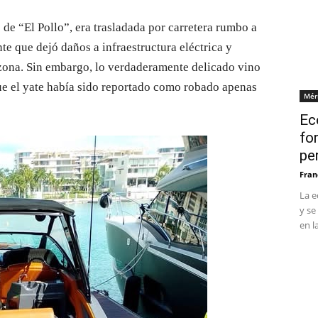
de “El Pollo”, era trasladada por carretera rumbo a
te que dejó daños a infraestructura eléctrica y
 zona. Sin embargo, lo verdaderamente delicado vino
ue el yate había sido reportado como robado apenas
Mér
Ec
fo
pe
Fran
La e
y se
en l