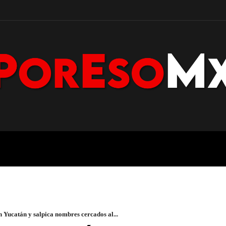
POLICÍA
NACIONAL
PENÍNS
 Yucatán y salpica nombres cercados al...