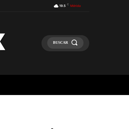
C
19.5
Mérida
BUSCAR
ULA
MÁS
MAS