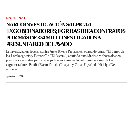
NACIONAL
NARCOINVESTIGACIÓN SALPICA A
EXGOBERNADORES; FGR RASTREA CONTRATOS
POR MÁS DE 324 MILLONES LIGADOS A
PRESUNTA RED DE LAVADO
La investigación federal contra Justo Rivera Parrazales, conocido como “El Señor de
los Lamborghinis y Ferraris” o “El Rivers”, continúa ampliándose y ahora alcanza
presuntos contratos públicos adjudicados durante las administraciones de los
exgobernadores Rutilio Escandón, de Chiapas, y Omar Fayad, de Hidalgo.De
acuerdo...
agosto 6, 2026