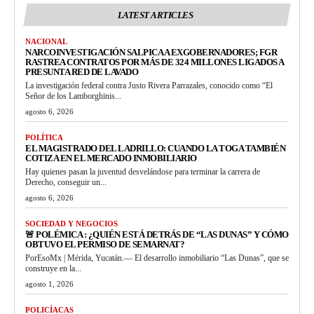
LATEST ARTICLES
NACIONAL
NARCOINVESTIGACIÓN SALPICA A EXGOBERNADORES; FGR
RASTREA CONTRATOS POR MÁS DE 324 MILLONES LIGADOS A
PRESUNTA RED DE LAVADO
La investigación federal contra Justo Rivera Parrazales, conocido como “El
Señor de los Lamborghinis...
agosto 6, 2026
POLÍTICA
EL MAGISTRADO DEL LADRILLO: CUANDO LA TOGA TAMBIÉN
COTIZA EN EL MERCADO INMOBILIARIO
Hay quienes pasan la juventud desvelándose para terminar la carrera de
Derecho, conseguir un...
agosto 6, 2026
SOCIEDAD Y NEGOCIOS
🚨 POLÉMICA : ¿QUIÉN ESTÁ DETRÁS DE “LAS DUNAS” Y CÓMO
OBTUVO EL PERMISO DE SEMARNAT?
PorEsoMx | Mérida, Yucatán.— El desarrollo inmobiliario “Las Dunas”, que se
construye en la...
agosto 1, 2026
POLICÍACAS