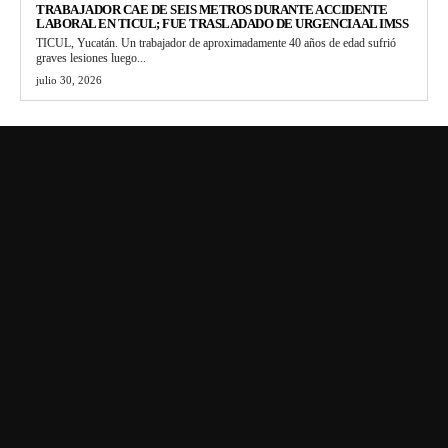
TRABAJADOR CAE DE SEIS METROS DURANTE ACCIDENTE
LABORAL EN TICUL; FUE TRASLADADO DE URGENCIA AL IMSS
TICUL, Yucatán. Un trabajador de aproximadamente 40 años de edad sufrió
graves lesiones luego...
julio 30, 2026