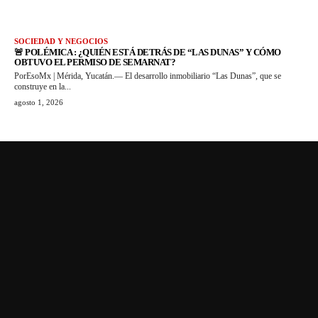
SOCIEDAD Y NEGOCIOS
🚨 POLÉMICA : ¿QUIÉN ESTÁ DETRÁS DE “LAS DUNAS” Y CÓMO
OBTUVO EL PERMISO DE SEMARNAT?
PorEsoMx | Mérida, Yucatán.— El desarrollo inmobiliario “Las Dunas”, que se
construye en la...
agosto 1, 2026