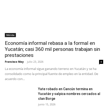
Mérida
Economía informal rebasa a la formal en
Yucatán; casi 360 mil personas trabajan sin
prestaciones
Francisco May
-
julio 23, 2026
0
La economía informal sigue ganando terreno en Yucatán y se ha
consolidado como la principal fuente de empleo en la entidad. De
acuerdo con...
Yate robado en Cancún termina en
Yucatán y salpica nombres cercados al
clan Borge
junio 15, 2026