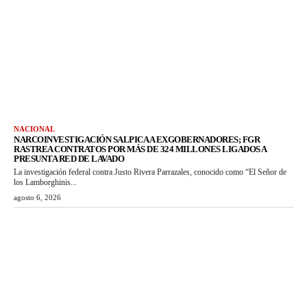
NACIONAL
NARCOINVESTIGACIÓN SALPICA A EXGOBERNADORES; FGR
RASTREA CONTRATOS POR MÁS DE 324 MILLONES LIGADOS A
PRESUNTA RED DE LAVADO
La investigación federal contra Justo Rivera Parrazales, conocido como “El Señor de
los Lamborghinis...
agosto 6, 2026