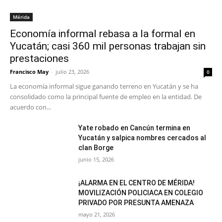
Mérida
Economía informal rebasa a la formal en
Yucatán; casi 360 mil personas trabajan sin
prestaciones
Francisco May
-
julio 23, 2026
0
La economía informal sigue ganando terreno en Yucatán y se ha
consolidado como la principal fuente de empleo en la entidad. De
acuerdo con...
Yate robado en Cancún termina en
Yucatán y salpica nombres cercados al
clan Borge
junio 15, 2026
¡ALARMA EN EL CENTRO DE MÉRIDA!
MOVILIZACIÓN POLICIACA EN COLEGIO
PRIVADO POR PRESUNTA AMENAZA
mayo 21, 2026