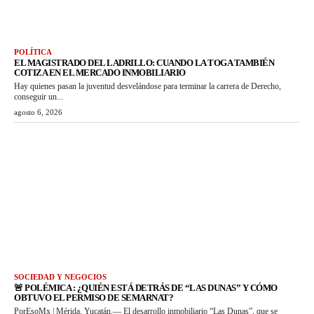
POLÍTICA
EL MAGISTRADO DEL LADRILLO: CUANDO LA TOGA TAMBIÉN
COTIZA EN EL MERCADO INMOBILIARIO
Hay quienes pasan la juventud desvelándose para terminar la carrera de Derecho,
conseguir un...
agosto 6, 2026
SOCIEDAD Y NEGOCIOS
🚨 POLÉMICA : ¿QUIÉN ESTÁ DETRÁS DE “LAS DUNAS” Y CÓMO
OBTUVO EL PERMISO DE SEMARNAT?
PorEsoMx | Mérida, Yucatán.— El desarrollo inmobiliario “Las Dunas”, que se