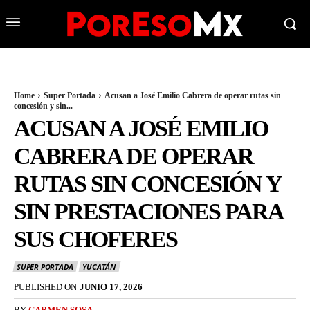
Home
Super Portada
Acusan a José Emilio Cabrera de operar rutas sin
concesión y sin...
ACUSAN A JOSÉ EMILIO
CABRERA DE OPERAR
RUTAS SIN CONCESIÓN Y
SIN PRESTACIONES PARA
SUS CHOFERES
SUPER PORTADA
YUCATÁN
PUBLISHED ON
JUNIO 17, 2026
BY
CARMEN SOSA