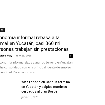
ida
onomía informal rebasa a la
rmal en Yucatán; casi 360 mil
rsonas trabajan sin prestaciones
cisco May
-
julio 23, 2026
0
conomía informal sigue ganando terreno en Yucatán
 ha consolidado como la principal fuente de empleo
a entidad. De acuerdo con...
Yate robado en Cancún termina
en Yucatán y salpica nombres
cercados al clan Borge
junio 15, 2026