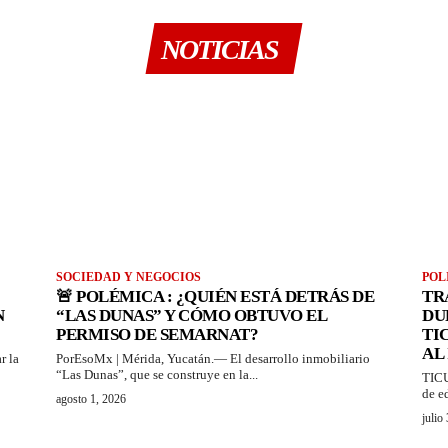
NOTICIAS
SOCIEDAD Y NEGOCIOS
POL
🚨 POLÉMICA : ¿QUIÉN ESTÁ DETRÁS DE
TR
N
“LAS DUNAS” Y CÓMO OBTUVO EL
DU
PERMISO DE SEMARNAT?
TI
AL
r la
PorEsoMx | Mérida, Yucatán.— El desarrollo inmobiliario
“Las Dunas”, que se construye en la...
TICU
de e
agosto 1, 2026
julio