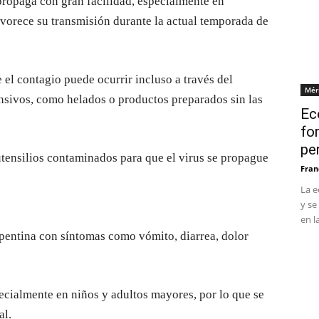
 propaga con gran facilidad, especialmente en
avorece su transmisión durante la actual temporada de
el contagio puede ocurrir incluso a través del
Mér
sivos, como helados o productos preparados sin las
Ec
fo
pe
tensilios contaminados para que el virus se propague
Fran
La e
y se
en l
epentina con síntomas como vómito, diarrea, dolor
pecialmente en niños y adultos mayores, por lo que se
al.