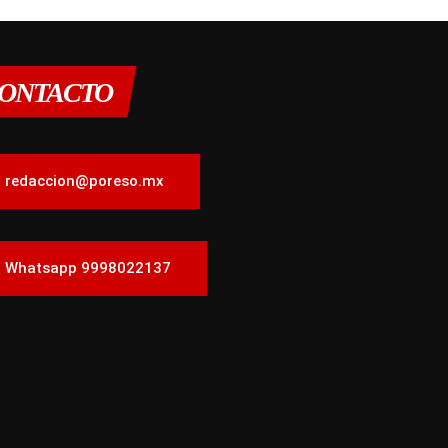
ONTACTO
redaccion@poreso.mx
Whatsapp 9998022137