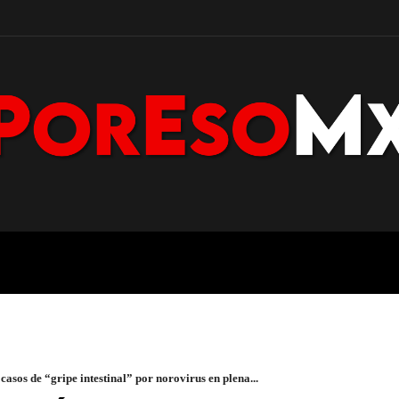
POLICÍA
NACIONAL
PENÍNS
 de “gripe intestinal” por norovirus en plena...