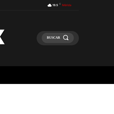
C
19.5
Mérida
BUSCAR
ULA
MÁS
MAS