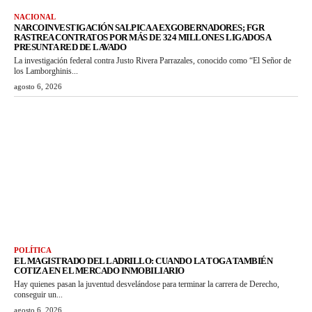
NACIONAL
NARCOINVESTIGACIÓN SALPICA A EXGOBERNADORES; FGR
RASTREA CONTRATOS POR MÁS DE 324 MILLONES LIGADOS A
PRESUNTA RED DE LAVADO
La investigación federal contra Justo Rivera Parrazales, conocido como “El Señor de
los Lamborghinis...
agosto 6, 2026
POLÍTICA
EL MAGISTRADO DEL LADRILLO: CUANDO LA TOGA TAMBIÉN
COTIZA EN EL MERCADO INMOBILIARIO
Hay quienes pasan la juventud desvelándose para terminar la carrera de Derecho,
conseguir un...
agosto 6, 2026