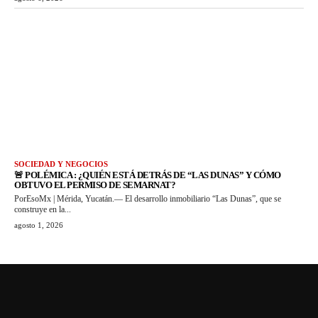
SOCIEDAD Y NEGOCIOS
🚨 POLÉMICA : ¿QUIÉN ESTÁ DETRÁS DE “LAS DUNAS” Y CÓMO
OBTUVO EL PERMISO DE SEMARNAT?
PorEsoMx | Mérida, Yucatán.— El desarrollo inmobiliario “Las Dunas”, que se
construye en la...
agosto 1, 2026