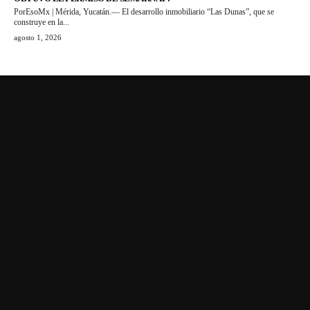
PorEsoMx | Mérida, Yucatán.— El desarrollo inmobiliario “Las Dunas”, que se
construye en la...
agosto 1, 2026