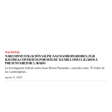
NACIONAL
NARCOINVESTIGACIÓN SALPICA A EXGOBERNADORES; FGR
RASTREA CONTRATOS POR MÁS DE 324 MILLONES LIGADOS A
PRESUNTA RED DE LAVADO
La investigación federal contra Justo Rivera Parrazales, conocido como “El Señor de
los Lamborghinis...
agosto 6, 2026