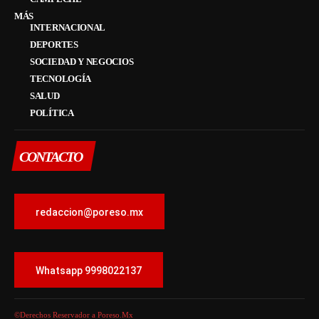
MÁS
INTERNACIONAL
DEPORTES
SOCIEDAD Y NEGOCIOS
TECNOLOGÍA
SALUD
POLÍTICA
CONTACTO
redaccion@poreso.mx
Whatsapp 9998022137
©Derechos Reservador a Poreso.Mx