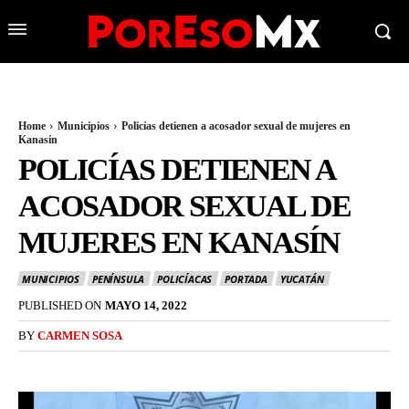
Home
Municipios
Policías detienen a acosador sexual de mujeres en
Kanasín
POLICÍAS DETIENEN A
ACOSADOR SEXUAL DE
MUJERES EN KANASÍN
MUNICIPIOS
PENÍNSULA
POLICÍACAS
PORTADA
YUCATÁN
PUBLISHED ON
MAYO 14, 2022
BY
CARMEN SOSA