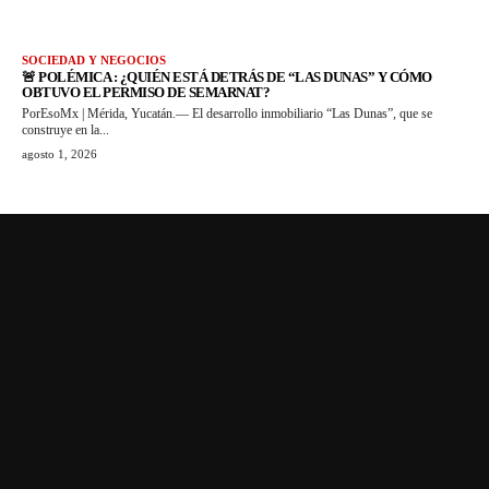
SOCIEDAD Y NEGOCIOS
🚨 POLÉMICA : ¿QUIÉN ESTÁ DETRÁS DE “LAS DUNAS” Y CÓMO
OBTUVO EL PERMISO DE SEMARNAT?
PorEsoMx | Mérida, Yucatán.— El desarrollo inmobiliario “Las Dunas”, que se
construye en la...
agosto 1, 2026