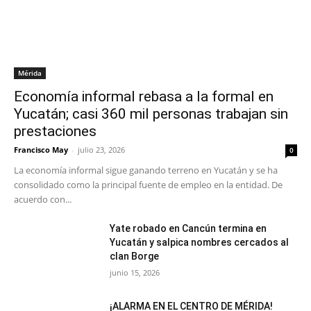
Mérida
Economía informal rebasa a la formal en
Yucatán; casi 360 mil personas trabajan sin
prestaciones
Francisco May
-
julio 23, 2026
0
La economía informal sigue ganando terreno en Yucatán y se ha
consolidado como la principal fuente de empleo en la entidad. De
acuerdo con...
Yate robado en Cancún termina en
Yucatán y salpica nombres cercados al
clan Borge
junio 15, 2026
¡ALARMA EN EL CENTRO DE MÉRIDA!