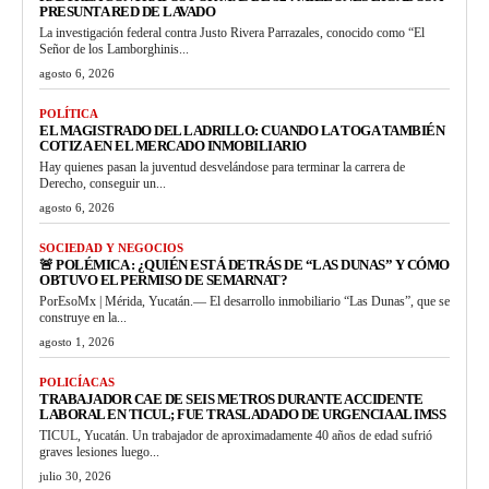
PRESUNTA RED DE LAVADO
La investigación federal contra Justo Rivera Parrazales, conocido como “El
Señor de los Lamborghinis...
agosto 6, 2026
POLÍTICA
EL MAGISTRADO DEL LADRILLO: CUANDO LA TOGA TAMBIÉN
COTIZA EN EL MERCADO INMOBILIARIO
Hay quienes pasan la juventud desvelándose para terminar la carrera de
Derecho, conseguir un...
agosto 6, 2026
SOCIEDAD Y NEGOCIOS
🚨 POLÉMICA : ¿QUIÉN ESTÁ DETRÁS DE “LAS DUNAS” Y CÓMO
OBTUVO EL PERMISO DE SEMARNAT?
PorEsoMx | Mérida, Yucatán.— El desarrollo inmobiliario “Las Dunas”, que se
construye en la...
agosto 1, 2026
POLICÍACAS
TRABAJADOR CAE DE SEIS METROS DURANTE ACCIDENTE
LABORAL EN TICUL; FUE TRASLADADO DE URGENCIA AL IMSS
TICUL, Yucatán. Un trabajador de aproximadamente 40 años de edad sufrió
graves lesiones luego...
julio 30, 2026