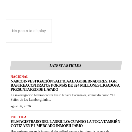
No posts to display
LATEST ARTICLES
NACIONAL
NARCOINVESTIGACIÓN SALPICA A EXGOBERNADORES; FGR
RASTREA CONTRATOS POR MÁS DE 324 MILLONES LIGADOS A
PRESUNTA RED DE LAVADO
La investigación federal contra Justo Rivera Parrazales, conocido como “El
Señor de los Lamborghinis...
agosto 6, 2026
POLÍTICA
EL MAGISTRADO DEL LADRILLO: CUANDO LA TOGA TAMBIÉN
COTIZA EN EL MERCADO INMOBILIARIO
Hay quienes pasan la juventud desvelándose para terminar la carrera de