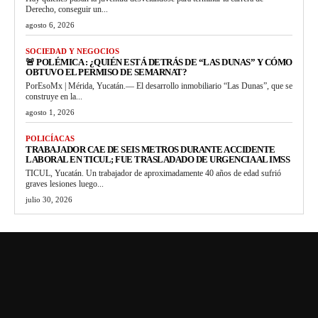
Derecho, conseguir un...
agosto 6, 2026
SOCIEDAD Y NEGOCIOS
🚨 POLÉMICA : ¿QUIÉN ESTÁ DETRÁS DE “LAS DUNAS” Y CÓMO
OBTUVO EL PERMISO DE SEMARNAT?
PorEsoMx | Mérida, Yucatán.— El desarrollo inmobiliario “Las Dunas”, que se
construye en la...
agosto 1, 2026
POLICÍACAS
TRABAJADOR CAE DE SEIS METROS DURANTE ACCIDENTE
LABORAL EN TICUL; FUE TRASLADADO DE URGENCIA AL IMSS
TICUL, Yucatán. Un trabajador de aproximadamente 40 años de edad sufrió
graves lesiones luego...
julio 30, 2026