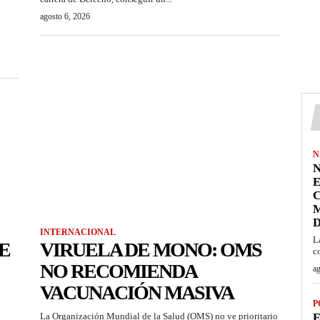
agosto 6, 2026
N
N
C
M
INTERNACIONAL
L
E
VIRUELA DE MONO: OMS
c
NO RECOMIENDA
ag
VACUNACIÓN MASIVA
P
La Organización Mundial de la Salud (OMS) no ve prioritario
E