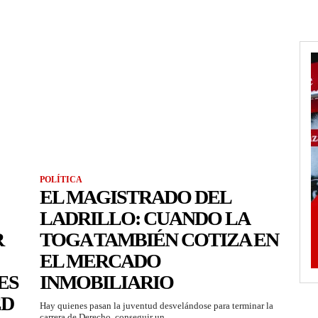
POLÍTICA
EL MAGISTRADO DEL
LADRILLO: CUANDO LA
R
TOGA TAMBIÉN COTIZA EN
EL MERCADO
ES
INMOBILIARIO
ED
Hay quienes pasan la juventud desvelándose para terminar la
carrera de Derecho, conseguir un...