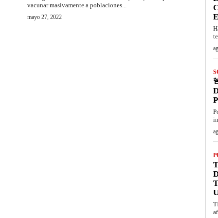
vacunar masivamente a poblaciones...
C
E
mayo 27, 2022
H
t
ag
S

D
P
i
ag
P
T
T
U
T
a