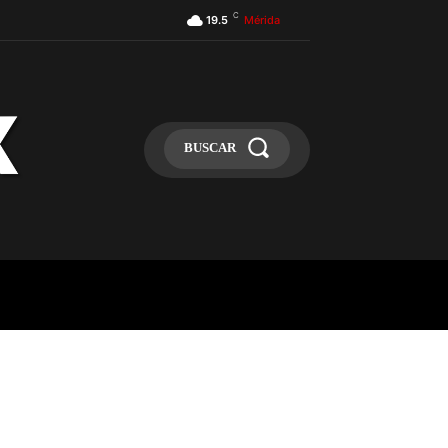
C
19.5
Mérida
BUSCAR
ULA
MÁS
MAS