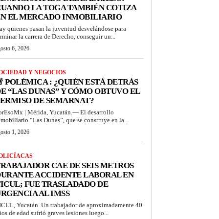
UANDO LA TOGA TAMBIÉN COTIZA
N EL MERCADO INMOBILIARIO
ay quienes pasan la juventud desvelándose para
erminar la carrera de Derecho, conseguir un...
osto 6, 2026
OCIEDAD Y NEGOCIOS
 POLÉMICA : ¿QUIÉN ESTÁ DETRÁS
E “LAS DUNAS” Y CÓMO OBTUVO EL
PERMISO DE SEMARNAT?
orEsoMx | Mérida, Yucatán.— El desarrollo
nmobiliario “Las Dunas”, que se construye en la...
osto 1, 2026
OLICÍACAS
RABAJADOR CAE DE SEIS METROS
DURANTE ACCIDENTE LABORAL EN
ICUL; FUE TRASLADADO DE
RGENCIA AL IMSS
ICUL, Yucatán. Un trabajador de aproximadamente 40
ños de edad sufrió graves lesiones luego...