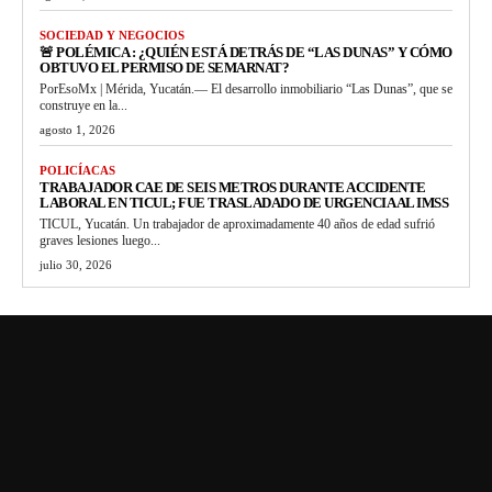
SOCIEDAD Y NEGOCIOS
🚨 POLÉMICA : ¿QUIÉN ESTÁ DETRÁS DE “LAS DUNAS” Y CÓMO
OBTUVO EL PERMISO DE SEMARNAT?
PorEsoMx | Mérida, Yucatán.— El desarrollo inmobiliario “Las Dunas”, que se
construye en la...
agosto 1, 2026
POLICÍACAS
TRABAJADOR CAE DE SEIS METROS DURANTE ACCIDENTE
LABORAL EN TICUL; FUE TRASLADADO DE URGENCIA AL IMSS
TICUL, Yucatán. Un trabajador de aproximadamente 40 años de edad sufrió
graves lesiones luego...
julio 30, 2026