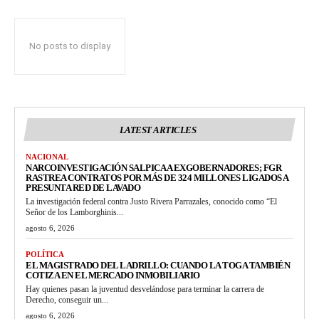
No posts to display
LATEST ARTICLES
NACIONAL
NARCOINVESTIGACIÓN SALPICA A EXGOBERNADORES; FGR
RASTREA CONTRATOS POR MÁS DE 324 MILLONES LIGADOS A
PRESUNTA RED DE LAVADO
La investigación federal contra Justo Rivera Parrazales, conocido como “El
Señor de los Lamborghinis...
agosto 6, 2026
POLÍTICA
EL MAGISTRADO DEL LADRILLO: CUANDO LA TOGA TAMBIÉN
COTIZA EN EL MERCADO INMOBILIARIO
Hay quienes pasan la juventud desvelándose para terminar la carrera de
Derecho, conseguir un...
agosto 6, 2026