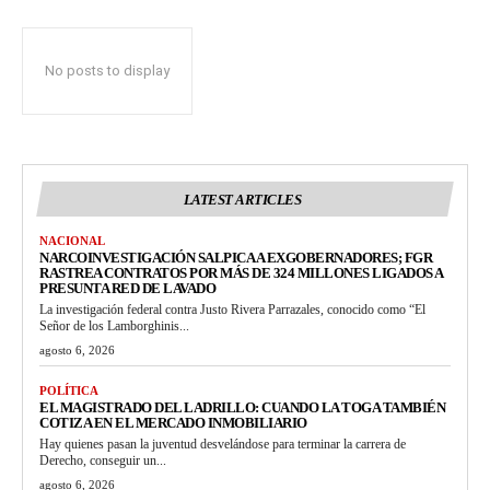
No posts to display
LATEST ARTICLES
NACIONAL
NARCOINVESTIGACIÓN SALPICA A EXGOBERNADORES; FGR
RASTREA CONTRATOS POR MÁS DE 324 MILLONES LIGADOS A
PRESUNTA RED DE LAVADO
La investigación federal contra Justo Rivera Parrazales, conocido como “El
Señor de los Lamborghinis...
agosto 6, 2026
POLÍTICA
EL MAGISTRADO DEL LADRILLO: CUANDO LA TOGA TAMBIÉN
COTIZA EN EL MERCADO INMOBILIARIO
Hay quienes pasan la juventud desvelándose para terminar la carrera de
Derecho, conseguir un...
agosto 6, 2026