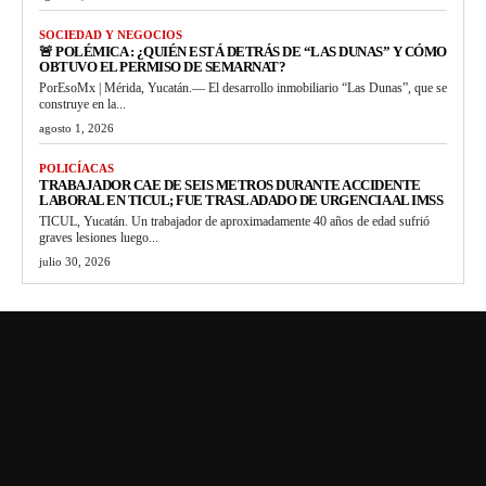
SOCIEDAD Y NEGOCIOS
🚨 POLÉMICA : ¿QUIÉN ESTÁ DETRÁS DE “LAS DUNAS” Y CÓMO
OBTUVO EL PERMISO DE SEMARNAT?
PorEsoMx | Mérida, Yucatán.— El desarrollo inmobiliario “Las Dunas”, que se
construye en la...
agosto 1, 2026
POLICÍACAS
TRABAJADOR CAE DE SEIS METROS DURANTE ACCIDENTE
LABORAL EN TICUL; FUE TRASLADADO DE URGENCIA AL IMSS
TICUL, Yucatán. Un trabajador de aproximadamente 40 años de edad sufrió
graves lesiones luego...
julio 30, 2026