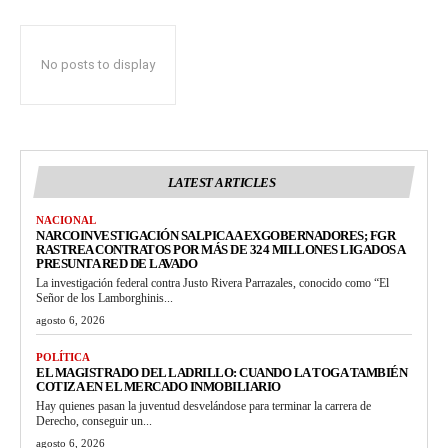
No posts to display
LATEST ARTICLES
NACIONAL
NARCOINVESTIGACIÓN SALPICA A EXGOBERNADORES; FGR
RASTREA CONTRATOS POR MÁS DE 324 MILLONES LIGADOS A
PRESUNTA RED DE LAVADO
La investigación federal contra Justo Rivera Parrazales, conocido como “El
Señor de los Lamborghinis...
agosto 6, 2026
POLÍTICA
EL MAGISTRADO DEL LADRILLO: CUANDO LA TOGA TAMBIÉN
COTIZA EN EL MERCADO INMOBILIARIO
Hay quienes pasan la juventud desvelándose para terminar la carrera de
Derecho, conseguir un...
agosto 6, 2026