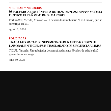
SOCIEDAD Y NEGOCIOS
🚨 POLÉMICA : ¿QUIÉN ESTÁ DETRÁS DE “LAS DUNAS” Y CÓMO
OBTUVO EL PERMISO DE SEMARNAT?
PorEsoMx | Mérida, Yucatán.— El desarrollo inmobiliario “Las Dunas”, que se
construye en la...
agosto 1, 2026
POLICÍACAS
TRABAJADOR CAE DE SEIS METROS DURANTE ACCIDENTE
LABORAL EN TICUL; FUE TRASLADADO DE URGENCIA AL IMSS
TICUL, Yucatán. Un trabajador de aproximadamente 40 años de edad sufrió
graves lesiones luego...
julio 30, 2026