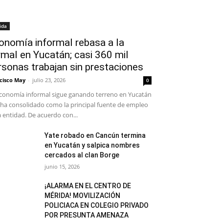
ida
onomía informal rebasa a la
rmal en Yucatán; casi 360 mil
rsonas trabajan sin prestaciones
cisco May
-
julio 23, 2026
0
conomía informal sigue ganando terreno en Yucatán
 ha consolidado como la principal fuente de empleo
a entidad. De acuerdo con...
Yate robado en Cancún termina
en Yucatán y salpica nombres
cercados al clan Borge
junio 15, 2026
¡ALARMA EN EL CENTRO DE
MÉRIDA! MOVILIZACIÓN
POLICIACA EN COLEGIO PRIVADO
POR PRESUNTA AMENAZA