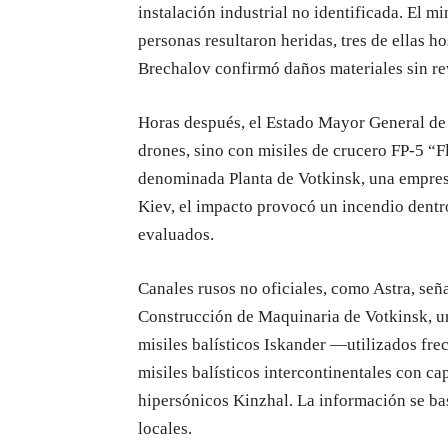
instalación industrial no identificada. El m
personas resultaron heridas, tres de ellas h
Brechalov confirmó daños materiales sin rev
Horas después, el Estado Mayor General d
drones, sino con misiles de crucero FP-5 “F
denominada Planta de Votkinsk, una empresa
Kiev, el impacto provocó un incendio dentro
evaluados.
Canales rusos no oficiales, como Astra, seña
Construcción de Maquinaria de Votkinsk, un
misiles balísticos Iskander —utilizados fr
misiles balísticos intercontinentales con c
hipersónicos Kinzhal. La información se bas
locales.