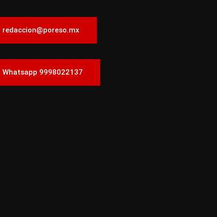
redaccion@poreso.mx
Whatsapp 9998022137