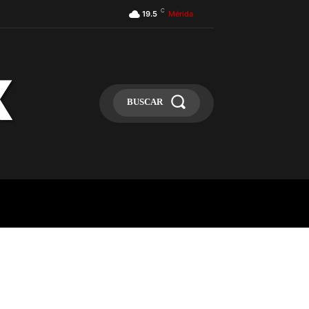
C
19.5
Mérida
BUSCAR
ULA
MÁS
MAS