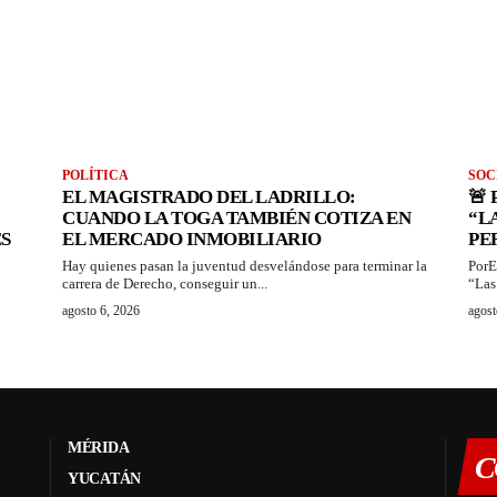
POLÍTICA
SOC
EL MAGISTRADO DEL LADRILLO:
🚨
CUANDO LA TOGA TAMBIÉN COTIZA EN
“L
S
EL MERCADO INMOBILIARIO
PE
Hay quienes pasan la juventud desvelándose para terminar la
PorE
carrera de Derecho, conseguir un...
“Las
agosto 6, 2026
agost
MÉRIDA
C
YUCATÁN