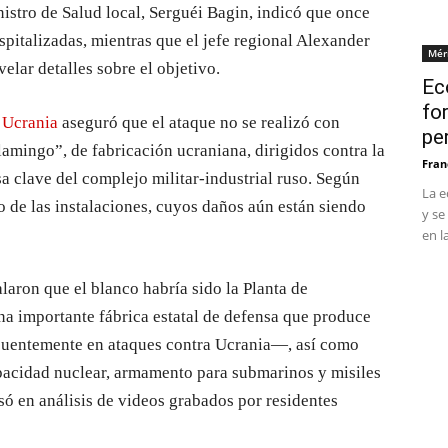
inistro de Salud local, Serguéi Bagin, indicó que once
ospitalizadas, mientras que el jefe regional Alexander
Mér
elar detalles sobre el objetivo.
Ec
fo
e
Ucrania
aseguró que el ataque no se realizó con
pe
lamingo”, de fabricación ucraniana, dirigidos contra la
Fran
 clave del complejo militar-industrial ruso. Según
La e
 de las instalaciones, cuyos daños aún están siendo
y se
en l
laron que el blanco habría sido la Planta de
a importante fábrica estatal de defensa que produce
ecuentemente en ataques contra Ucrania—, así como
apacidad nuclear, armamento para submarinos y misiles
ó en análisis de videos grabados por residentes