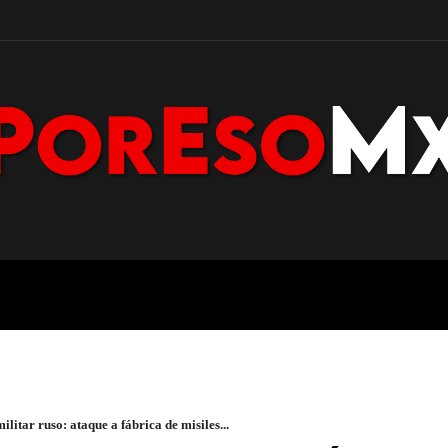
POLICÍA
NACIONAL
PENÍNS
litar ruso: ataque a fábrica de misiles...