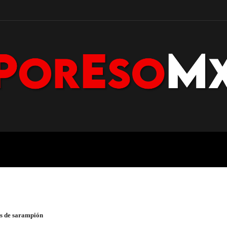
POLICÍA
NACIONAL
PENÍNS
os de sarampión