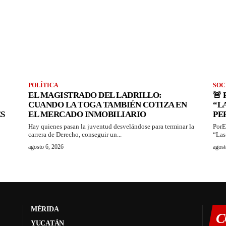
POLÍTICA
SOC
EL MAGISTRADO DEL LADRILLO:
🚨
CUANDO LA TOGA TAMBIÉN COTIZA EN
“L
S
EL MERCADO INMOBILIARIO
PE
Hay quienes pasan la juventud desvelándose para terminar la
PorE
carrera de Derecho, conseguir un...
“Las
agosto 6, 2026
agost
MÉRIDA
C
YUCATÁN