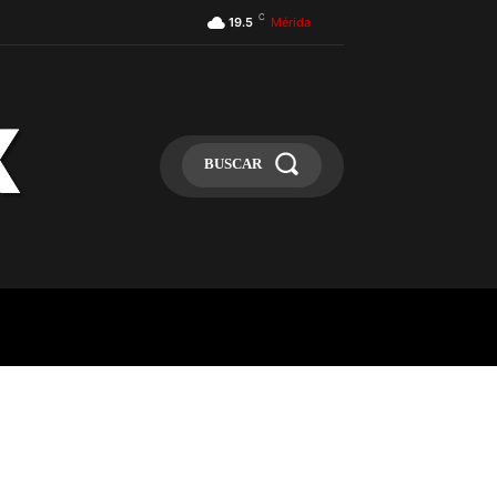
C
19.5
Mérida
BUSCAR
ULA
MÁS
MAS