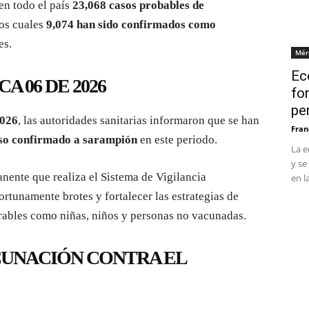
en todo el país
23,068 casos probables de
los cuales
9,074 han sido confirmados como
es.
Mér
Ec
 06 DE 2026
fo
pe
2026
, las autoridades sanitarias informaron que se han
Fran
so confirmado a sarampión
en este periodo.
La e
y se
nente que realiza el Sistema de Vigilancia
en l
ortunamente brotes y fortalecer las estrategias de
rables como niñas, niños y personas no vacunadas.
CUNACIÓN CONTRA EL