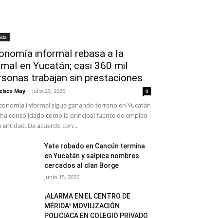
ida
onomía informal rebasa a la
rmal en Yucatán; casi 360 mil
rsonas trabajan sin prestaciones
cisco May
-
julio 23, 2026
0
conomía informal sigue ganando terreno en Yucatán
 ha consolidado como la principal fuente de empleo
a entidad. De acuerdo con...
Yate robado en Cancún termina
en Yucatán y salpica nombres
cercados al clan Borge
junio 15, 2026
¡ALARMA EN EL CENTRO DE
MÉRIDA! MOVILIZACIÓN
POLICIACA EN COLEGIO PRIVADO