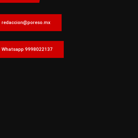
redaccion@poreso.mx
Whatsapp 9998022137