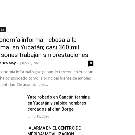
ida
onomía informal rebasa a la
rmal en Yucatán; casi 360 mil
rsonas trabajan sin prestaciones
cisco May
-
julio 23, 2026
0
conomía informal sigue ganando terreno en Yucatán
 ha consolidado como la principal fuente de empleo
a entidad. De acuerdo con...
Yate robado en Cancún termina
en Yucatán y salpica nombres
cercados al clan Borge
junio 15, 2026
¡ALARMA EN EL CENTRO DE
MÉRIDA! MOVILIZACIÓN