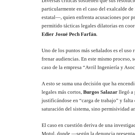
Diversas críticas sostienen que sus resoluc
particularmente en el caso del exalcalde de
estatal—, quien enfrenta acusaciones por pr
permitido tácticas legales dilatorias en coo
Edier Josué Pech Farfán
.
Uno de los puntos más señalados es el uso 
frenar audiencias. En este mismo proceso, s
caso de la empresa “Avril Ingeniería y Asoc
A esto se suma una decisión que ha encendi
legales más cortos,
Burgos Salazar
llegó a
justificándose en “carga de trabajo” y falta 
saturación del sistema, sino permisividad a
El caso en cuestión deriva de una investiga
Motul, donde —según la denuncia presentad