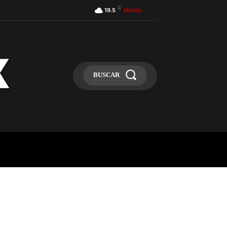
C
19.5
Mérida
BUSCAR
ULA
MÁS
MAS