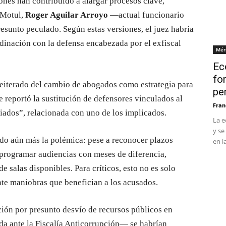
iones han contribuido a alargar procesos clave,
 Motul,
Roger Aguilar Arroyo
—actual funcionario
esunto peculado. Según estas versiones, el juez habría
rdinación con la defensa encabezada por el exfiscal
Mér
Ec
fo
reiterado del cambio de abogados como estrategia para
pe
e reportó la sustitución de defensores vinculados al
Fran
iados”, relacionada con uno de los implicados.
La e
y se
do aún más la polémica: pese a reconocer plazos
en l
 programar audiencias con meses de diferencia,
de salas disponibles. Para críticos, esto no es solo
nte maniobras que benefician a los acusados.
ción por presunto desvío de recursos públicos en
a ante la Fiscalía Anticorrupción— se habrían