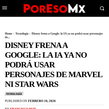
Home
Tecnología
Disney frena a Google: la IA ya no podrá usar personajes
de...
DISNEY FRENA A
GOOGLE: LA IA YA NO
PODRÁ USAR
PERSONAJES DE MARVEL
NI STAR WARS
TECNOLOGÍA
PUBLISHED ON
FEBRERO 10, 2026
BY
FRANCISCO MAY