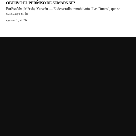
OBTUVO EL PERMISO DE SEMARNAT?
PorEsoMx | Mérida, Yucatán.— El desarrollo inmobiliario “Las Dunas”, que se
construye en la...
agosto 1, 2026