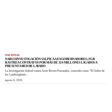
NACIONAL
NARCOINVESTIGACIÓN SALPICA A EXGOBERNADORES; FGR
RASTREA CONTRATOS POR MÁS DE 324 MILLONES LIGADOS A
PRESUNTA RED DE LAVADO
La investigación federal contra Justo Rivera Parrazales, conocido como “El Señor de
los Lamborghinis...
agosto 6, 2026