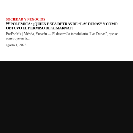
SOCIEDAD Y NEGOCIOS
🚨 POLÉMICA : ¿QUIÉN ESTÁ DETRÁS DE “LAS DUNAS” Y CÓMO
OBTUVO EL PERMISO DE SEMARNAT?
PorEsoMx | Mérida, Yucatán.— El desarrollo inmobiliario “Las Dunas”, que se
construye en la...
agosto 1, 2026