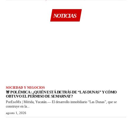
NOTICIAS
SOCIEDAD Y NEGOCIOS
🚨 POLÉMICA : ¿QUIÉN ESTÁ DETRÁS DE “LAS DUNAS” Y CÓMO
OBTUVO EL PERMISO DE SEMARNAT?
PorEsoMx | Mérida, Yucatán.— El desarrollo inmobiliario “Las Dunas”, que se
construye en la...
agosto 1, 2026