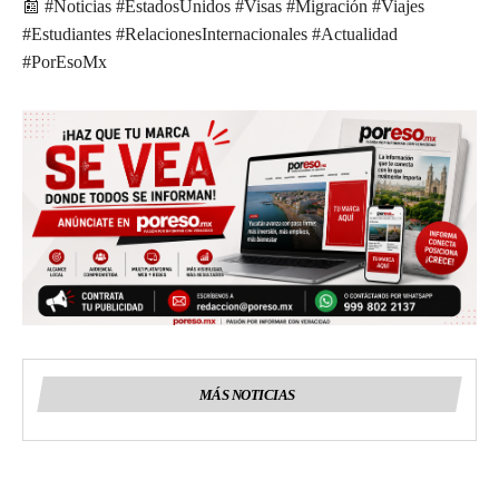
📰 #Noticias #EstadosUnidos #Visas #Migración #Viajes
#Estudiantes #RelacionesInternacionales #Actualidad
#PorEsoMx
MÁS NOTICIAS