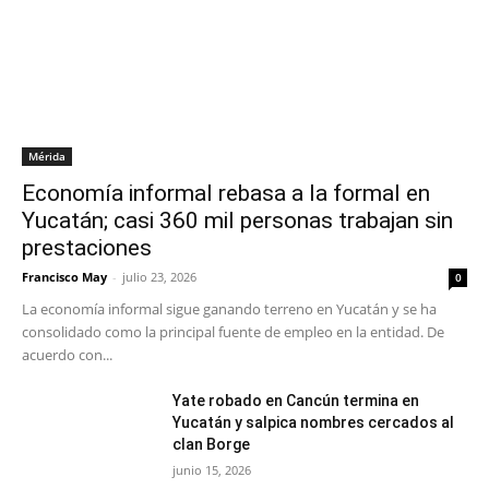
Mérida
Economía informal rebasa a la formal en
Yucatán; casi 360 mil personas trabajan sin
prestaciones
Francisco May
-
julio 23, 2026
0
La economía informal sigue ganando terreno en Yucatán y se ha
consolidado como la principal fuente de empleo en la entidad. De
acuerdo con...
Yate robado en Cancún termina en
Yucatán y salpica nombres cercados al
clan Borge
junio 15, 2026