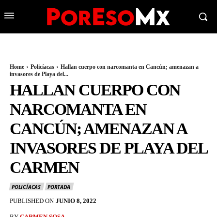
Home
Policíacas
Hallan cuerpo con narcomanta en Cancún; amenazan a
invasores de Playa del...
HALLAN CUERPO CON
NARCOMANTA EN
CANCÚN; AMENAZAN A
INVASORES DE PLAYA DEL
CARMEN
POLICÍACAS
PORTADA
PUBLISHED ON
JUNIO 8, 2022
BY
CARMEN SOSA