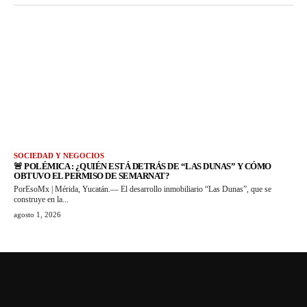
SOCIEDAD Y NEGOCIOS
🚨 POLÉMICA : ¿QUIÉN ESTÁ DETRÁS DE “LAS DUNAS” Y CÓMO
OBTUVO EL PERMISO DE SEMARNAT?
PorEsoMx | Mérida, Yucatán.— El desarrollo inmobiliario “Las Dunas”, que se
construye en la...
agosto 1, 2026