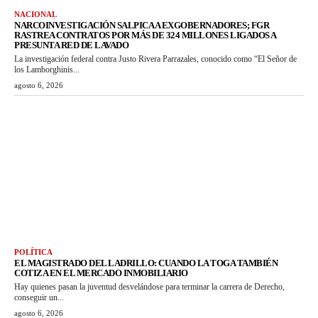
NACIONAL
NARCOINVESTIGACIÓN SALPICA A EXGOBERNADORES; FGR
RASTREA CONTRATOS POR MÁS DE 324 MILLONES LIGADOS A
PRESUNTA RED DE LAVADO
La investigación federal contra Justo Rivera Parrazales, conocido como “El Señor de
los Lamborghinis...
agosto 6, 2026
POLÍTICA
EL MAGISTRADO DEL LADRILLO: CUANDO LA TOGA TAMBIÉN
COTIZA EN EL MERCADO INMOBILIARIO
Hay quienes pasan la juventud desvelándose para terminar la carrera de Derecho,
conseguir un...
agosto 6, 2026