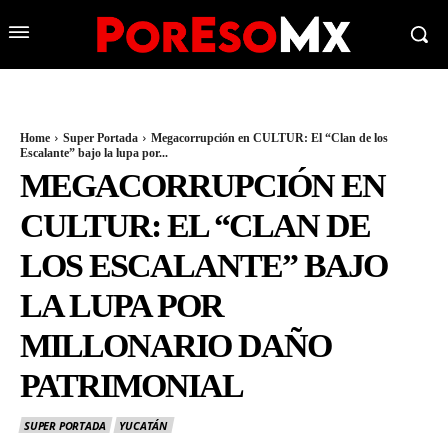
Home
Super Portada
Megacorrupción en CULTUR: El “Clan de los
Escalante” bajo la lupa por...
MEGACORRUPCIÓN EN
CULTUR: EL “CLAN DE
LOS ESCALANTE” BAJO
LA LUPA POR
MILLONARIO DAÑO
PATRIMONIAL
SUPER PORTADA
YUCATÁN