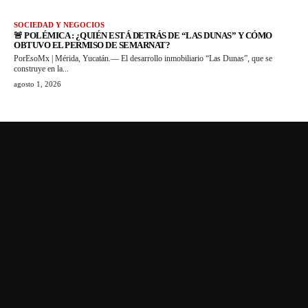
SOCIEDAD Y NEGOCIOS
🚨 POLÉMICA : ¿QUIÉN ESTÁ DETRÁS DE “LAS DUNAS” Y CÓMO
OBTUVO EL PERMISO DE SEMARNAT?
PorEsoMx | Mérida, Yucatán.— El desarrollo inmobiliario “Las Dunas”, que se
construye en la...
agosto 1, 2026