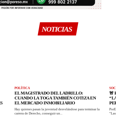
NOTICIAS
POLÍTICA
SOC
EL MAGISTRADO DEL LADRILLO:
🚨
CUANDO LA TOGA TAMBIÉN COTIZA EN
“L
S
EL MERCADO INMOBILIARIO
PE
Hay quienes pasan la juventud desvelándose para terminar la
PorE
carrera de Derecho, conseguir un...
“Las