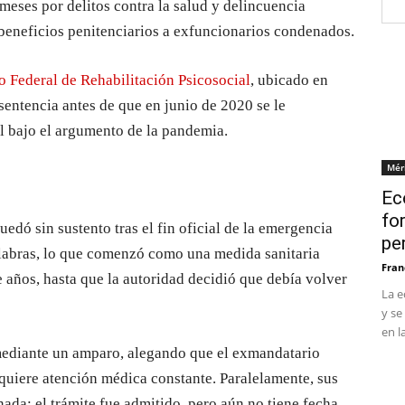
eses por delitos contra la salud y delincuencia
 beneficios penitenciarios a exfuncionarios condenados.
o Federal de Rehabilitación Psicosocial
, ubicado en
entencia antes de que en junio de 2020 se le
l bajo el argumento de la pandemia.
Mér
Ec
fo
edó sin sustento tras el fin oficial de la emergencia
pe
labras, lo que comenzó como una medida sanitaria
Fran
años, hasta que la autoridad decidió que debía volver
La e
y se
en l
o mediante un amparo, alegando que el exmandatario
quiere atención médica constante. Paralelamente, sus
da; el trámite fue admitido, pero aún no tiene fecha