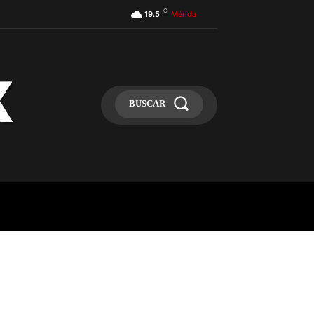
C
19.5
Mérida
BUSCAR
ULA
MÁS
MAS