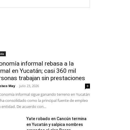
ida
onomía informal rebasa a la
rmal en Yucatán; casi 360 mil
rsonas trabajan sin prestaciones
cisco May
-
julio 23, 2026
0
conomía informal sigue ganando terreno en Yucatán
 ha consolidado como la principal fuente de empleo
a entidad. De acuerdo con...
Yate robado en Cancún termina
en Yucatán y salpica nombres